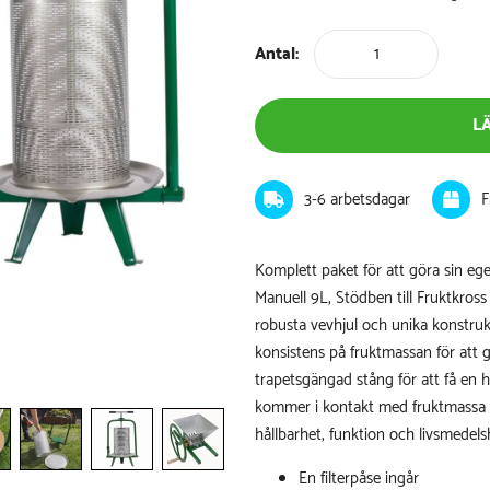
Antal:
L
3-6 arbetsdagar
F
Komplett paket för att göra sin eg
Manuell 9L,
Stödben till Fruktkross
robusta vevhjul och unika konstru
konsistens på fruktmassan för att 
trapetsgängad stång för att få en h
kommer i kontakt med fruktmassa oc
hållbarhet, funktion och livsmedels
En
filterpåse
ingår