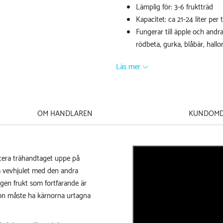
Lämplig för: 3-6 fruktträd
Kapacitet: ca 21-24 liter per
Fungerar till äpple och andr
rödbeta, gurka, blåbär, hall
Läs mer
OM HANDLAREN
KUNDOM
lacera trähandtaget uppe på
a vevhjulet med den andra
gen frukt som fortfarande är
mon måste ha kärnorna urtagna