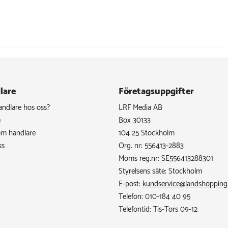
lare
Företagsuppgifter
handlare hos oss?
LRF Media AB
e
Box 30133
om handlare
104 25 Stockholm
ss
Org. nr: 556413-2883
Moms reg.nr: SE556413288301
Styrelsens säte: Stockholm
E-post:
kundservice@landshopping
Telefon: 010-184 40 95
Telefontid: Tis-Tors 09-12