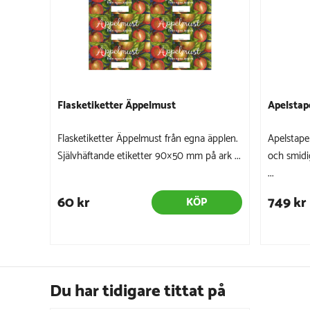
Flasketiketter Äppelmust
Apelstap
Flasketiketter Äppelmust från egna äpplen.
Apelstape
Självhäftande etiketter 90×50 mm på ark ...
och smidi
...
60 kr
749 kr
KÖP
Du har tidigare tittat på