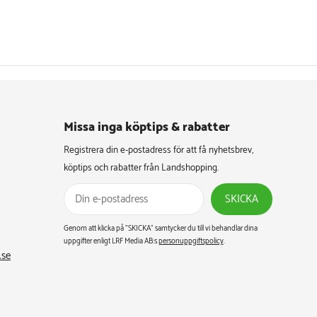
Missa inga köptips & rabatter​
Registrera din e-postadress för att få nyhetsbrev,
köptips och rabatter från Landshopping.
SKICKA
Genom att klicka på ”SKICKA” samtycker du till vi behandlar dina
uppgifter enligt LRF Media AB:s
personuppgiftspolicy
.
.se