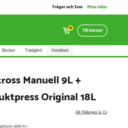
Frågor och Svar
Mina sidor
0
Till kassan
Böcker
Trädgård
Handlare
kross Manuell 9L +
uktpress Original 18L
AB Rååpress & Co
ägsta pris:
4980 kr
)