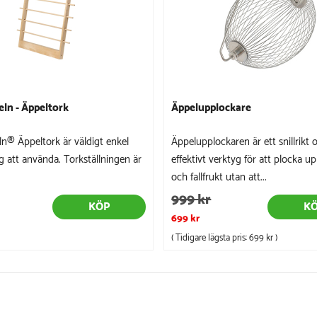
eln - Äppeltork
Äppelupplockare
ln® Äppeltork är väldigt enkel
Äppelupplockaren är ett snillrikt 
g att använda. Torkställningen är
effektivt verktyg för att plocka up
och fallfrukt utan att...
999 kr
KÖP
K
699 kr
( Tidigare lägsta pris:
699 kr
)