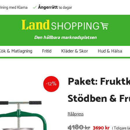
Ångerrätt
lning med Klarna
14 dagar
Den hållbara marknadsplatsen
ök & Matlagning
Fritid
Kläder & Skor
Hud & Hälsa
Paket: Frukt
12
Stödben & Fr
Rååpress
4180
kr
3690
kr
( Tidigare l