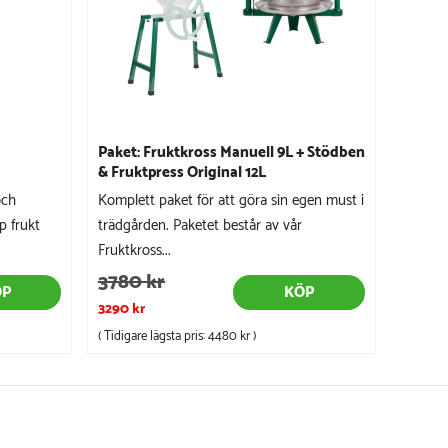
Paket: Fruktkross Manuell 9L + Stödben
& Fruktpress Original 12L
och
Komplett paket för att göra sin egen must i
p frukt
trädgården. Paketet består av vår
Fruktkross...
3780 kr
ÖP
KÖP
3290 kr
( Tidigare lägsta pris:
4480 kr
)