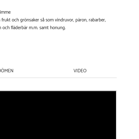
 timme
a frukt och grönsaker så som vindruvor, päron, rabarber,
on och fläderbär m.m. samt honung.
DÖMEN
VIDEO