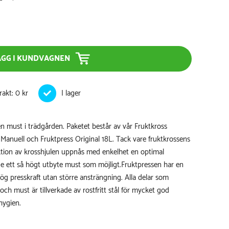
ÄGG I KUNDVAGNEN
rakt: 0 kr
en must i trädgården. Paketet består av vår Fruktkross
 Manuell
och Fruktpress Original 18L. Tack vare fruktkrossens
ktion av krosshjulen uppnås med enkelhet en optimal
ge ett så högt utbyte must som möjligt.Fruktpressen har en
ög presskraft utan större ansträngning. Alla delar som
h must är tillverkade av rostfritt stål för mycket god
hygien.