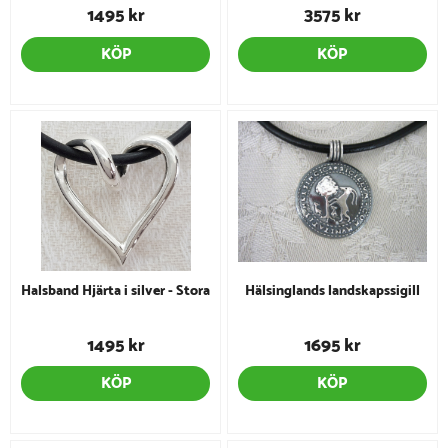
1495 kr
3575 kr
KÖP
KÖP
Halsband Hjärta i silver - Stora
Hälsinglands landskapssigill
1495 kr
1695 kr
KÖP
KÖP