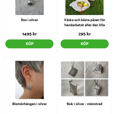
Ros i silver
Väska och bästa påsen för
handarbetet eller den lilla
handlingen - blommig
1495 kr
295 kr
KÖP
KÖP
Blomörhängen i silver
Bok i silver - mönstrad