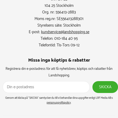
104 25 Stockholm
Org. nr: 556413-2883
Moms reg.nr: SE556413288301
Styrelsens säte: Stockholm
E-post:
kundservice@landshopping.se
Telefon: 010-184 40 95
Telefontid: Tis-Tors 09-12
Missa inga köptips & rabatter​
Registrera din e-postadress för att få nyhetsbrev, köptips och rabatter från
Landshopping.
SKICKA
Genom att klicka på ”SKICKA” samtycker du till vi behandlar dina uppgifter enligt LRF Media AB:s
personuppgiftspolicy
.