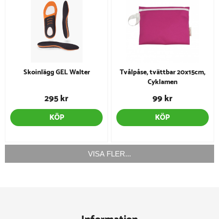
Skoinlägg GEL Walter
Tvålpåse, tvättbar 20x15cm,
Cyklamen
295 kr
99 kr
KÖP
KÖP
VISA FLER...