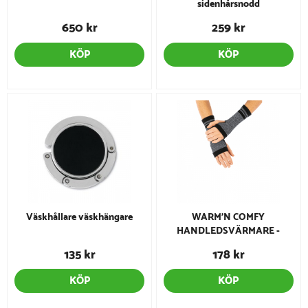
sidenhårsnodd
650 kr
259 kr
KÖP
KÖP
Väskhållare väskhängare
WARM'N COMFY
HANDLEDSVÄRMARE -
Black'n White
135 kr
178 kr
KÖP
KÖP