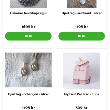
Dalarnas landskapssigill
Hjärttag - armband i silver
1695 kr
1195 kr
KÖP
KÖP
Hjärttag - örhängen i silver
My First Pac Pac - Luna
1195 kr
599 kr