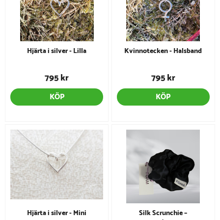
Hjärta i silver - Lilla
Kvinnotecken - Halsband
795 kr
795 kr
KÖP
KÖP
Hjärta i silver - Mini
Silk Scrunchie –