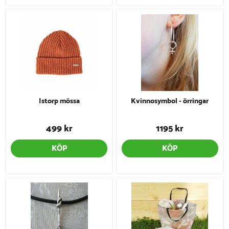
Istorp mössa
Kvinnosymbol - örringar
499 kr
1195 kr
KÖP
KÖP