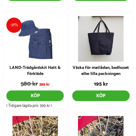
-31%
LAND-Trädgårdskit Hatt &
Väska för matlådan, badhuset
Förkläde
eller lilla packningen
580 kr
195 kr
399 kr
KÖP
KÖP
( Tidigare lägsta pris:
399 kr
)