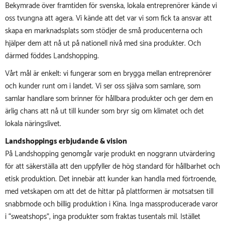
Bekymrade över framtiden för svenska, lokala entreprenörer kände vi
oss tvungna att agera. Vi kände att det var vi som fick ta ansvar att
skapa en marknadsplats som stödjer de små producenterna och
hjälper dem att nå ut på nationell nivå med sina produkter. Och
därmed föddes Landshopping.
Vårt mål är enkelt: vi fungerar som en brygga mellan entreprenörer
och kunder runt om i landet. Vi ser oss själva som samlare, som
samlar handlare som brinner för hållbara produkter och ger dem en
ärlig chans att nå ut till kunder som bryr sig om klimatet och det
lokala näringslivet.
Landshoppings erbjudande & vision
På Landshopping genomgår varje produkt en noggrann utvärdering
för att säkerställa att den uppfyller de hög standard för hållbarhet och
etisk produktion. Det innebär att kunder kan handla med förtroende,
med vetskapen om att det de hittar på plattformen är motsatsen till
snabbmode och billig produktion i Kina. Inga massproducerade varor
i “sweatshops”, inga produkter som fraktas tusentals mil. Istället