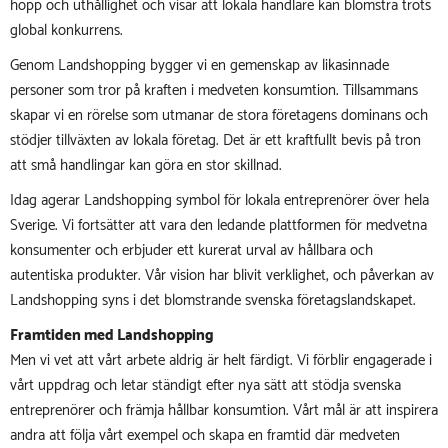
hopp och uthållighet och visar att lokala handlare kan blomstra trots
global konkurrens.
Genom Landshopping bygger vi en gemenskap av likasinnade
personer som tror på kraften i medveten konsumtion. Tillsammans
skapar vi en rörelse som utmanar de stora företagens dominans och
stödjer tillväxten av lokala företag. Det är ett kraftfullt bevis på tron
att små handlingar kan göra en stor skillnad.
Idag agerar Landshopping symbol för lokala entreprenörer över hela
Sverige. Vi fortsätter att vara den ledande plattformen för medvetna
konsumenter och erbjuder ett kurerat urval av hållbara och
autentiska produkter. Vår vision har blivit verklighet, och påverkan av
Landshopping syns i det blomstrande svenska företagslandskapet.
Framtiden med Landshopping
Men vi vet att vårt arbete aldrig är helt färdigt. Vi förblir engagerade i
vårt uppdrag och letar ständigt efter nya sätt att stödja svenska
entreprenörer och främja hållbar konsumtion. Vårt mål är att inspirera
andra att följa vårt exempel och skapa en framtid där medveten