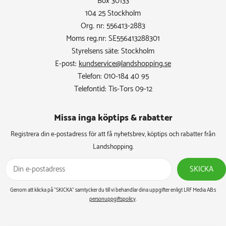
Box 30133
104 25 Stockholm
Org. nr: 556413-2883
Moms reg.nr: SE556413288301
Styrelsens säte: Stockholm
E-post:
kundservice@landshopping.se
Telefon: 010-184 40 95
Telefontid: Tis-Tors 09-12
Missa inga köptips & rabatter​
Registrera din e-postadress för att få nyhetsbrev, köptips och rabatter från
Landshopping.
SKICKA
Genom att klicka på ”SKICKA” samtycker du till vi behandlar dina uppgifter enligt LRF Media AB:s
personuppgiftspolicy
.