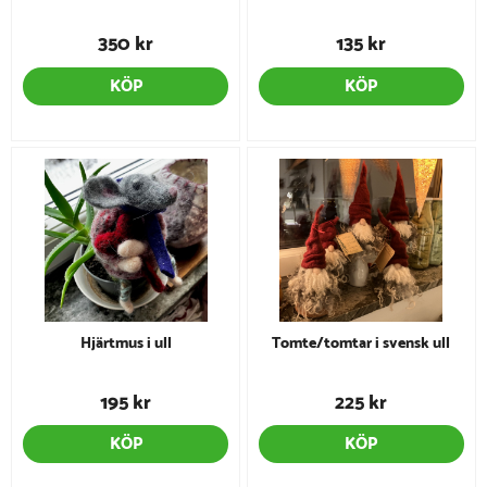
350 kr
135 kr
KÖP
KÖP
Hjärtmus i ull
Tomte/tomtar i svensk ull
195 kr
225 kr
KÖP
KÖP