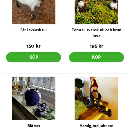
Får i svensk ull
Tomte i svensk ull och brun
luva
150 kr
195 kr
KÖP
KÖP
Blå vas
Handgjord julnisse