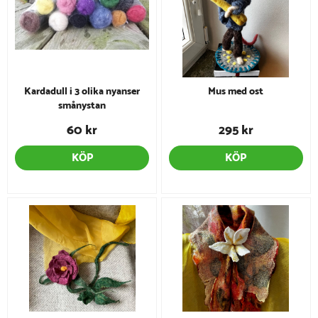
Kardadull i 3 olika nyanser
Mus med ost
smånystan
60 kr
295 kr
KÖP
KÖP