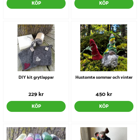
KÖP
KÖP
DIY kit grytlappar
Hustomte sommar och vinter
229 kr
450 kr
KÖP
KÖP