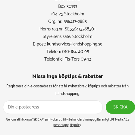
Box 30133
104 25 Stockholm
Org. nr: 556413-2883
Moms reg.nr: SE556413288301
Styrelsens säte: Stockholm
E-post:
kundservice@landshopping.se
Telefon: 010-184 40 95
Telefontid: Tis-Tors 09-12
Missa inga köptips & rabatter​
Registrera din e-postadress för att få nyhetsbrev, köptips och rabatter från
Landshopping.
SKICKA
Genom att klicka på ”SKICKA” samtycker du till vi behandlar dina uppgifter enligt LRF Media AB:s
personuppgiftspolicy
.