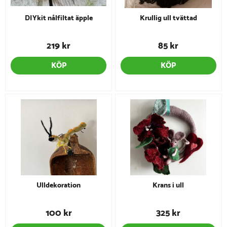
DIYkit nålfiltat äpple
Krullig ull tvättad
219 kr
85 kr
KÖP
KÖP
Ulldekoration
Krans i ull
100 kr
325 kr