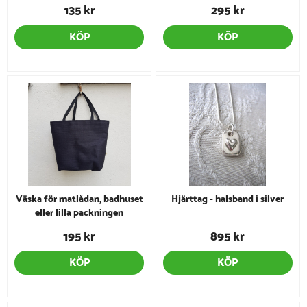
handlingen - blommig
135 kr
295 kr
KÖP
KÖP
Väska för matlådan, badhuset
Hjärttag - halsband i silver
eller lilla packningen
195 kr
895 kr
KÖP
KÖP