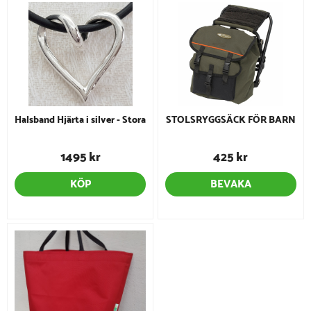
Halsband Hjärta i silver - Stora
STOLSRYGGSÄCK FÖR BARN
1495 kr
425 kr
KÖP
BEVAKA