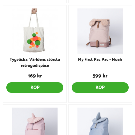
Tygväska: Världens största
My First Pac Pac - Noah
retrogodispåse
169 kr
599 kr
KÖP
KÖP