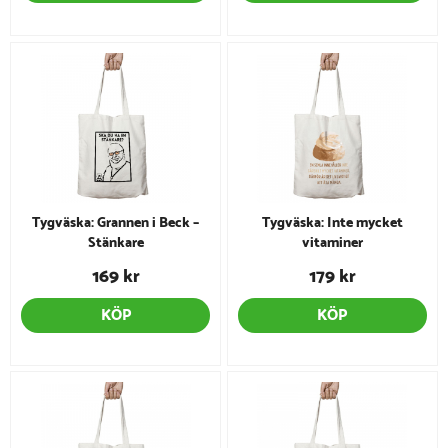
Tygväska: Grannen i Beck –
Tygväska: Inte mycket
Stänkare
vitaminer
169 kr
179 kr
KÖP
KÖP