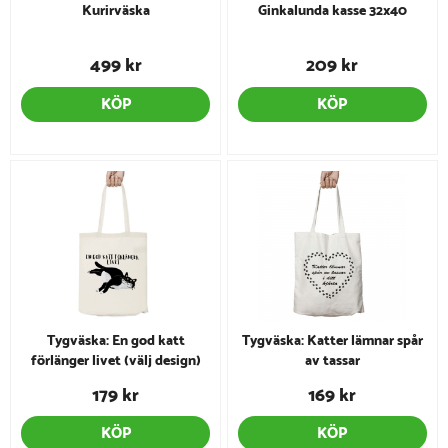
Kurirväska
Ginkalunda kasse 32x40
499 kr
209 kr
KÖP
KÖP
Tygväska: En god katt
Tygväska: Katter lämnar spår
förlänger livet (välj design)
av tassar
179 kr
169 kr
KÖP
KÖP