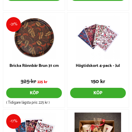
-31%
Bricka Rönnbär Brun 31 cm
Högtidskort 4-pack - Jul
325 kr
150 kr
225 kr
KÖP
KÖP
( Tidigare lägsta pris:
225 kr
)
-17%