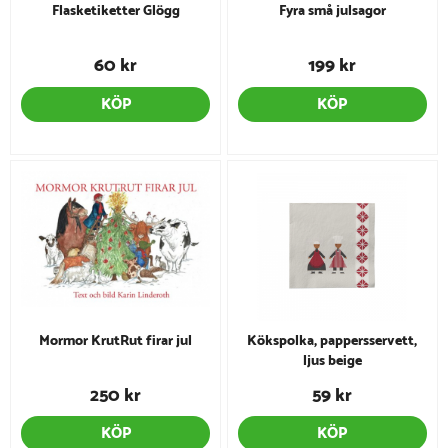
Flasketiketter Glögg
Fyra små julsagor
60 kr
199 kr
KÖP
KÖP
Mormor KrutRut firar jul
Kökspolka, pappersservett,
ljus beige
250 kr
59 kr
KÖP
KÖP