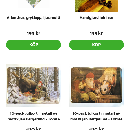
Ailanthus, grytlapp, ljus multi
Handgjord julnisse
159 kr
135 kr
KÖP
KÖP
10-pack Julkort i metall av
10-pack Julkort i metall av
motiv Jan Bergerlind - Tomte
motiv Jan Bergerlind - Tomte
med älg
med häst
410 kr
410 kr