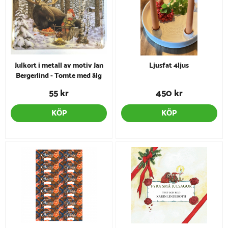
Julkort i metall av motiv Jan
Ljusfat 4ljus
Bergerlind - Tomte med älg
55 kr
450 kr
KÖP
KÖP