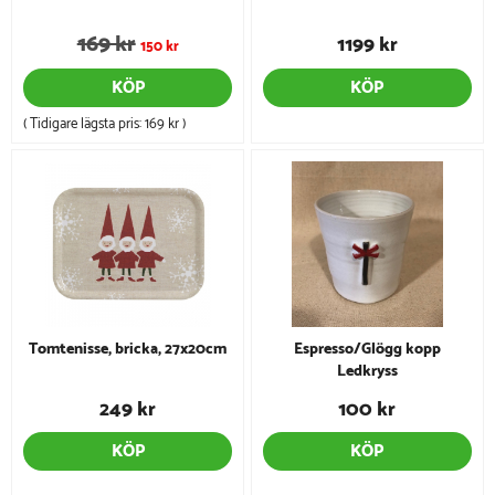
169 kr
1199 kr
150 kr
KÖP
KÖP
( Tidigare lägsta pris:
169 kr
)
Tomtenisse, bricka, 27x20cm
Espresso/Glögg kopp
Ledkryss
249 kr
100 kr
KÖP
KÖP