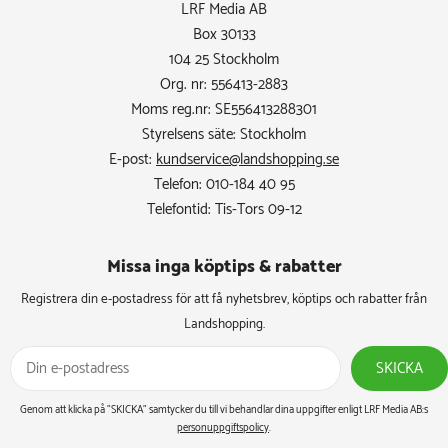
LRF Media AB
Box 30133
104 25 Stockholm
Org. nr: 556413-2883
Moms reg.nr: SE556413288301
Styrelsens säte: Stockholm
E-post:
kundservice@landshopping.se
Telefon: 010-184 40 95
Telefontid: Tis-Tors 09-12
Missa inga köptips & rabatter​
Registrera din e-postadress för att få nyhetsbrev, köptips och rabatter från
Landshopping.
SKICKA
Genom att klicka på ”SKICKA” samtycker du till vi behandlar dina uppgifter enligt LRF Media AB:s
personuppgiftspolicy
.