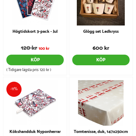
Högtidskort 3-pack - Jul
Glögg set Ledkryss
120 kr
600 kr
100 kr
KÖP
KÖP
( Tidigare lägsta pris:
120 kr
)
-11%
Kökshandduk Nyponherrar
Tomtenisse, duk, 147x250cm