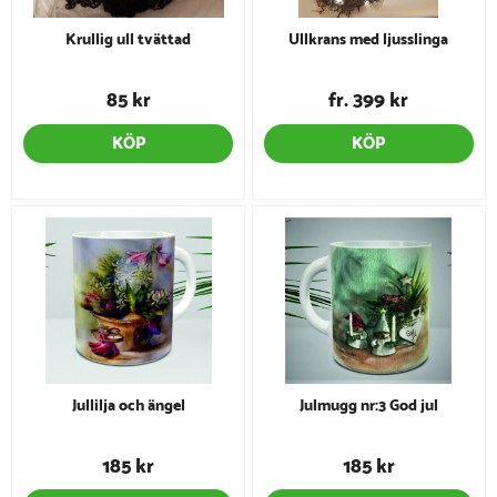
Krullig ull tvättad
Ullkrans med ljusslinga
85 kr
fr. 399 kr
KÖP
KÖP
Jullilja och ängel
Julmugg nr:3 God jul
185 kr
185 kr