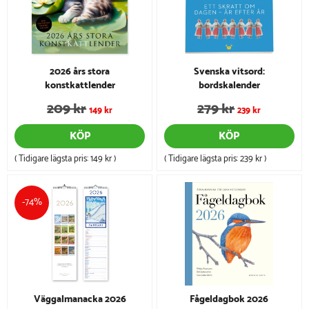
2026 års stora
Svenska vitsord:
konstkattlender
bordskalender
209 kr
279 kr
149 kr
239 kr
KÖP
KÖP
( Tidigare lägsta pris:
149 kr
)
( Tidigare lägsta pris:
239 kr
)
-74%
Väggalmanacka 2026
Fågeldagbok 2026