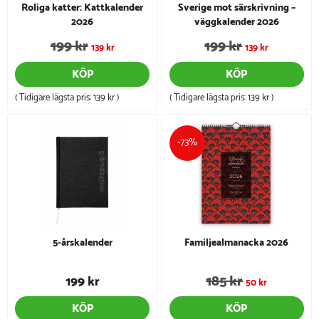
Roliga katter: Kattkalender
Sverige mot särskrivning –
2026
väggkalender 2026
199 kr
199 kr
139 kr
139 kr
KÖP
KÖP
( Tidigare lägsta pris:
139 kr
)
( Tidigare lägsta pris:
139 kr
)
-73%
5-årskalender
Familjealmanacka 2026
185 kr
199 kr
50 kr
KÖP
KÖP