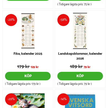
( Tidigare lägsta pris:
75 kr
)
-28%
-58%
Fika, kalender 2025
Landskapsblommor, kalender
2026
179 kr
189 kr
129 kr
79 kr
KÖP
KÖP
( Tidigare lägsta pris:
179 kr
)
( Tidigare lägsta pris:
79 kr
)
-29%
-14%