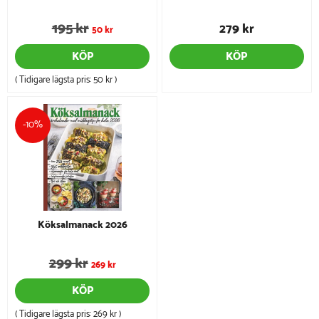
195 kr
279 kr
50 kr
KÖP
KÖP
( Tidigare lägsta pris:
50 kr
)
-10%
Köksalmanack 2026
299 kr
269 kr
KÖP
( Tidigare lägsta pris:
269 kr
)