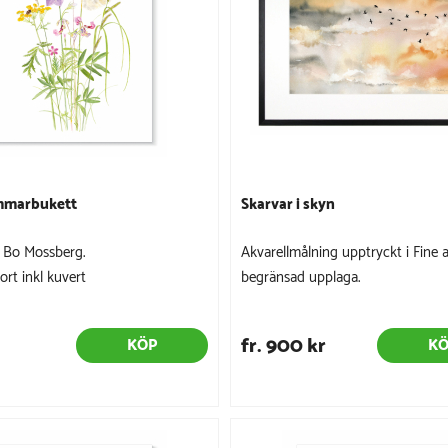
mmarbukett
Skarvar i skyn
ör Bo Mossberg.
Akvarellmålning upptryckt i Fine a
ort inkl kuvert
begränsad upplaga.
fr. 900 kr
KÖP
K