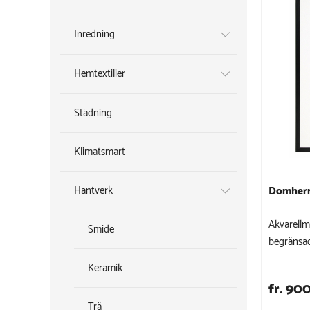
Inredning
Hemtextilier
Städning
Klimatsmart
Hantverk
Domher
Akvarellmå
Smide
begränsad
Keramik
fr. 900
Trä