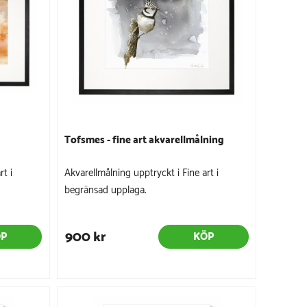
Tofsmes - fine art akvarellmålning
rt i
Akvarellmålning upptryckt i Fine art i
begränsad upplaga.
900 kr
ÖP
KÖP