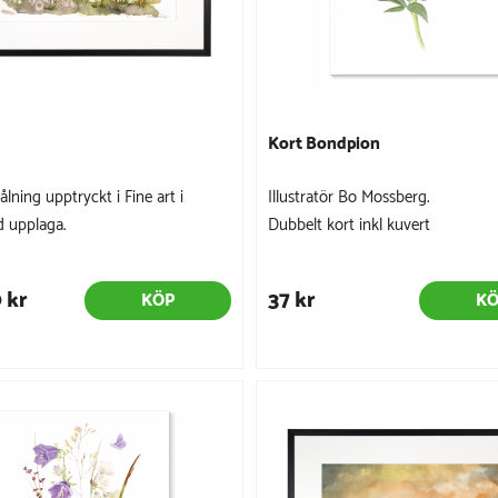
Kort Bondpion
lning upptryckt i Fine art i
Illustratör Bo Mossberg.
 upplaga.
Dubbelt kort inkl kuvert
 kr
37 kr
KÖP
K