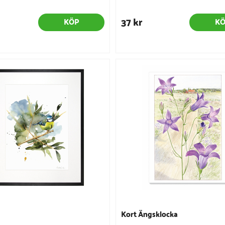
37 kr
KÖP
K
Kort Ängsklocka