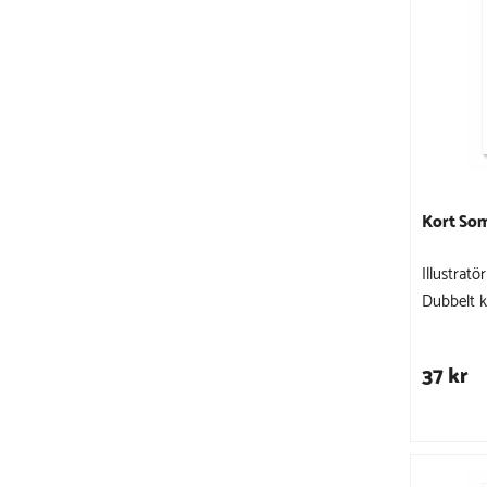
Kort So
Illustrat
Dubbelt k
37 kr