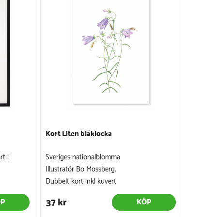
Kort Liten blåklocka
rt i
Sveriges nationalblomma
Illustratör Bo Mossberg.
Dubbelt kort inkl kuvert
37 kr
ÖP
KÖP