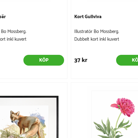
bär
Kort Gullviva
ör Bo Mossberg.
Illustratör Bo Mossberg.
ort inkl kuvert
Dubbelt kort inkl kuvert
37 kr
KÖP
K