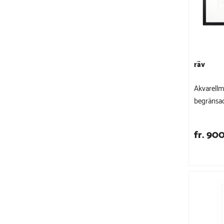
räv
Akvarellmå
begränsad
fr. 900