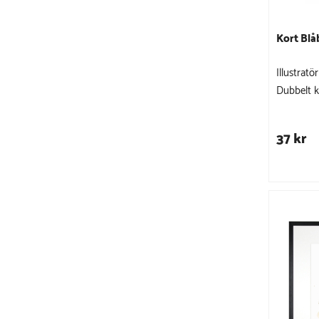
Kort Blå
Illustrat
Dubbelt k
37 kr