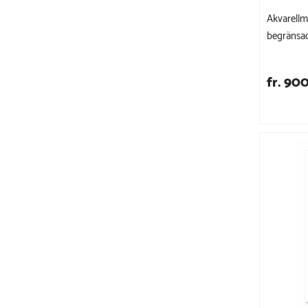
Akvarellmå
begränsad
fr. 900