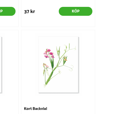
37 kr
ÖP
KÖP
Kort Backvial