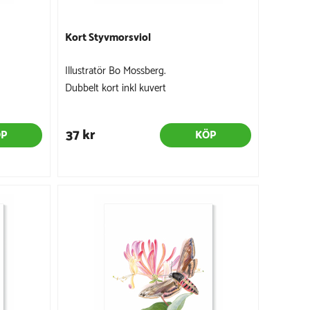
Kort Styvmorsviol
Illustratör Bo Mossberg.
Dubbelt kort inkl kuvert
37 kr
ÖP
KÖP