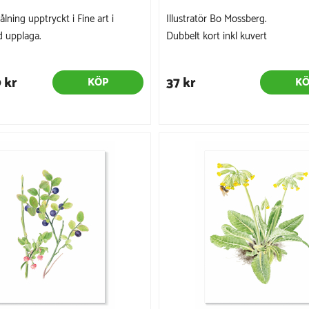
lning upptryckt i Fine art i
Illustratör Bo Mossberg.
 upplaga.
Dubbelt kort inkl kuvert
 kr
37 kr
KÖP
K