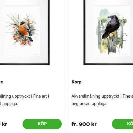
re
Korp
lning upptryckt i Fine art i
Akvarellmålning upptryckt i Fine a
 upplaga.
begränsad upplaga.
 kr
fr. 900 kr
KÖP
K