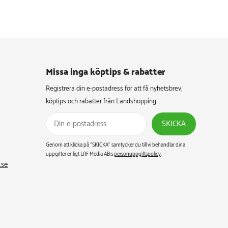
Missa inga köptips & rabatter​
Registrera din e-postadress för att få nyhetsbrev,
köptips och rabatter från Landshopping.
SKICKA
Genom att klicka på ”SKICKA” samtycker du till vi behandlar dina
uppgifter enligt LRF Media AB:s
personuppgiftspolicy
.
.se