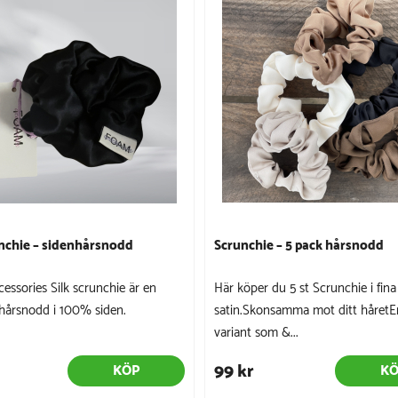
unchie – sidenhårsnodd
Scrunchie – 5 pack hårsnodd
ssories Silk scrunchie är en
Här köper du 5 st Scrunchie i fina
hårsnodd i 100% siden.
satin.Skonsamma mot ditt håretE
variant som &...
99 kr
KÖP
K