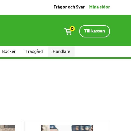
Frågor och Svar
Mina sidor
0
Till kassan
Böcker
Trädgård
Handlare