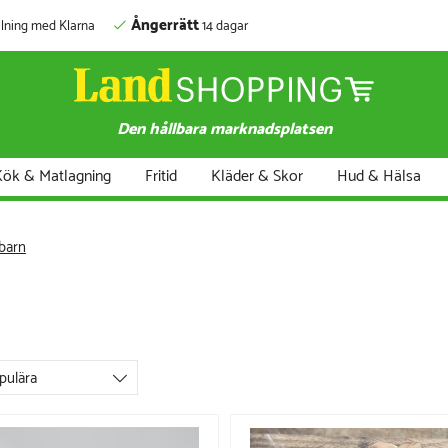
Ångerrätt
lning med Klarna
14 dagar
Den hållbara marknadsplatsen
ök & Matlagning
Fritid
Kläder & Skor
Hud & Hälsa
 barn
pulära