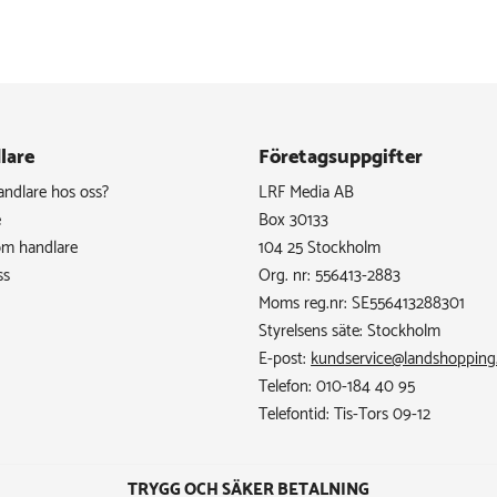
lare
Företagsuppgifter
handlare hos oss?
LRF Media AB
e
Box 30133
om handlare
104 25 Stockholm
ss
Org. nr: 556413-2883
Moms reg.nr: SE556413288301
Styrelsens säte: Stockholm
E-post:
kundservice@landshopping
Telefon: 010-184 40 95
Telefontid: Tis-Tors 09-12
TRYGG OCH SÄKER BETALNING