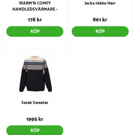
WARM'N COMFY
Jacka Idaho Herr
HANDLEDSVÄRMARE -
Black'n White
178 kr
861 kr
KÖP
KÖP
Sarek Sweater
1995 kr
KÖP