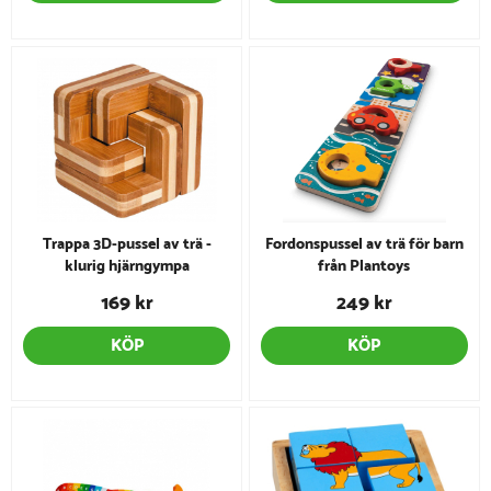
Trappa 3D-pussel av trä -
Fordonspussel av trä för barn
klurig hjärngympa
från Plantoys
169 kr
249 kr
KÖP
KÖP