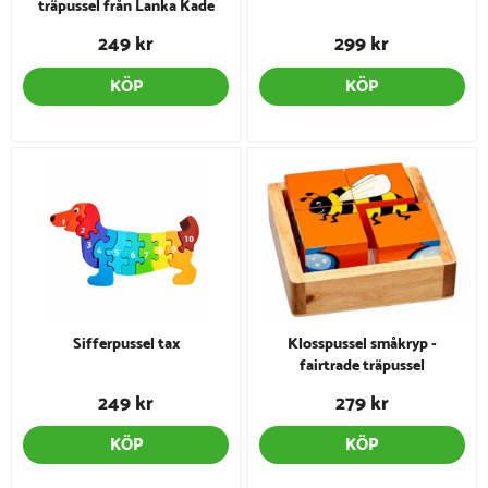
träpussel från Lanka Kade
249 kr
299 kr
KÖP
KÖP
Sifferpussel tax
Klosspussel småkryp -
fairtrade träpussel
249 kr
279 kr
KÖP
KÖP