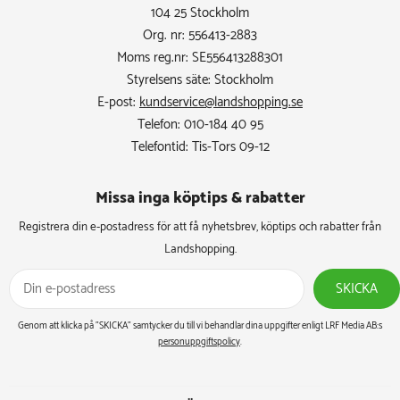
104 25 Stockholm
Org. nr: 556413-2883
Moms reg.nr: SE556413288301
Styrelsens säte: Stockholm
E-post:
kundservice@landshopping.se
Telefon: 010-184 40 95
Telefontid: Tis-Tors 09-12
Missa inga köptips & rabatter​
Registrera din e-postadress för att få nyhetsbrev, köptips och rabatter från
Landshopping.
SKICKA
Genom att klicka på ”SKICKA” samtycker du till vi behandlar dina uppgifter enligt LRF Media AB:s
personuppgiftspolicy
.