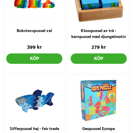
Bokstavspussel val
Klosspussel av trä -
barnpussel med djungelmotiv
399 kr
279 kr
KÖP
KÖP
Sifferpussel haj - fair trade
Geopussel Europa