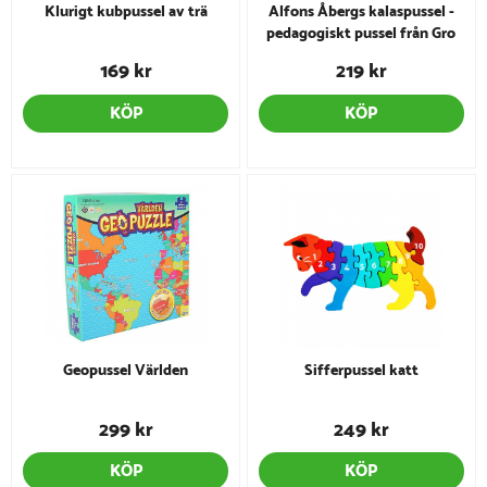
Klurigt kubpussel av trä
Alfons Åbergs kalaspussel -
pedagogiskt pussel från Gro
Play
169 kr
219 kr
KÖP
KÖP
Geopussel Världen
Sifferpussel katt
299 kr
249 kr
KÖP
KÖP