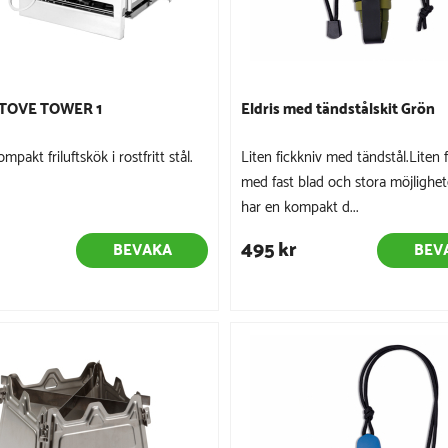
TOVE TOWER 1
Eldris med tändstålskit Grön
ompakt friluftskök i rostfritt stål.
Liten fickkniv med tändstål.Liten 
med fast blad och stora möjlighet
har en kompakt d...
495 kr
BEVAKA
BEV