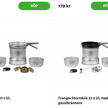
179 kr
KÖP
K
27-1 UL
Trangia Stormkök 27-3 UL me
gasolbrännare