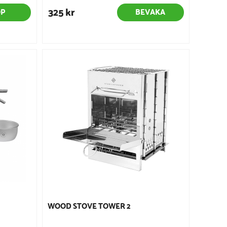
325 kr
ÖP
BEVAKA
d
WOOD STOVE TOWER 2