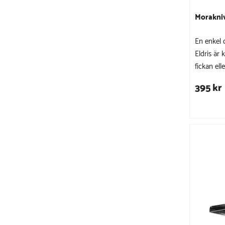
Morakniv
En enkel o
Eldris är 
fickan elle
395 kr