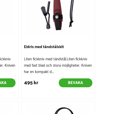
Eldris med tändstålskit
fickkniv
Liten fickkniv med tändstål.Liten fickkniv
er. Kniven
med fast blad och stora möjligheter. Kniven
har en kompakt d...
495 kr
AKA
BEVAKA