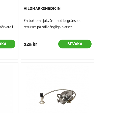
VILDMARKSMEDICIN
En bok om sjukvård med begränsade
förvara i
resurser på otillgängliga platser.
325 kr
AKA
BEVAKA