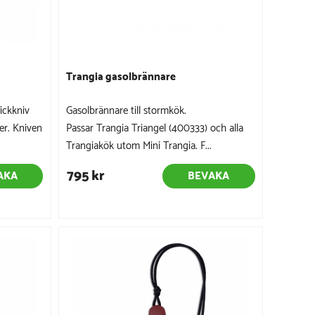
Trangia gasolbrännare
fickkniv
Gasolbrännare till stormkök.
er. Kniven
Passar Trangia Triangel (400333) och alla
Trangiakök utom Mini Trangia. F...
795 kr
AKA
BEVAKA