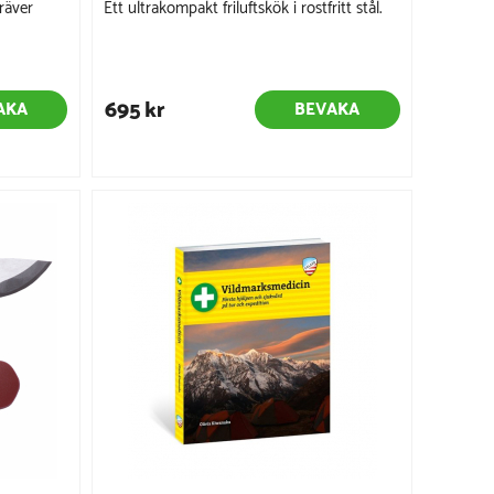
räver
Ett ultrakompakt friluftskök i rostfritt stål.
695 kr
AKA
BEVAKA