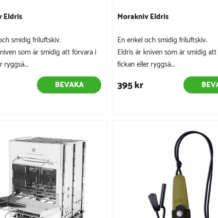
 Eldris
Morakniv Eldris
ch smidig friluftskiv.
En enkel och smidig friluftskiv.
kniven som är smidig att förvara i
Eldris är kniven som är smidig att 
r ryggsä...
fickan eller ryggsä...
395 kr
BEVAKA
BEV