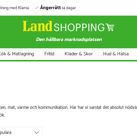
Ångerrätt
lning med Klarna
14 dagar
Den hållbara marknadsplatsen
ök & Matlagning
Fritid
Kläder & Skor
Hud & Hälsa
tten, mat, värme och kommunikation. Här har vi samlat det absolut nöd
ök.
pulära