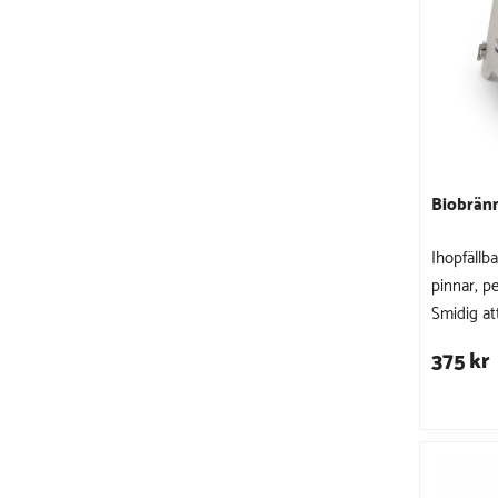
Biobränn
Ihopfällb
pinnar, pel
Smidig att
375 kr