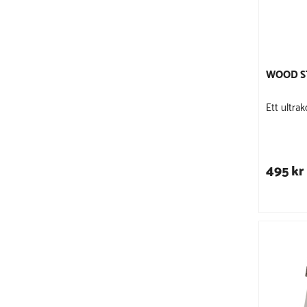
WOOD S
Ett ultrak
495 kr