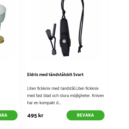
Eldris med tändstålskit Svart
Liten fickkniv med tändstål.Liten fickkniv
med fast blad och stora möjligheter. Kniven
har en kompakt d...
495 kr
AKA
BEVAKA