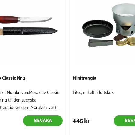
 Classic Nr 3
Minitrangia
ska Morakniven.Morakniv Classic
Litet, enkelt friluftskök.
ning till den svenska
traditionen som Morakniv varit ...
445 kr
BEVAKA
BEV