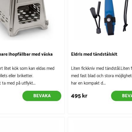
are ihopfällbar med väska
Eldris med tändstålskit
art litet kök som kan eldas med
Liten fickkniv med tändstål.Liten 
lets eller briketter.
med fast blad och stora möjlighet
 ta med på utflykt...
har en kompakt d...
495 kr
BEVAKA
BEV