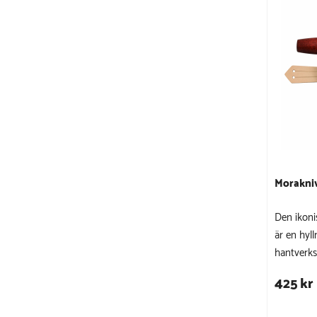
Morakniv
Den ikoni
är en hyll
hantverks
425 kr