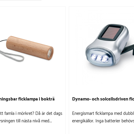
ingsbar ficklampa i bokträ
Dynamo- och solcellsdriven f
att famla i mörkret? Då är det dags
Energismart ficklampa med dubbl
ysningen till nästa nivå med...
energikällor. Inga batterier behövs