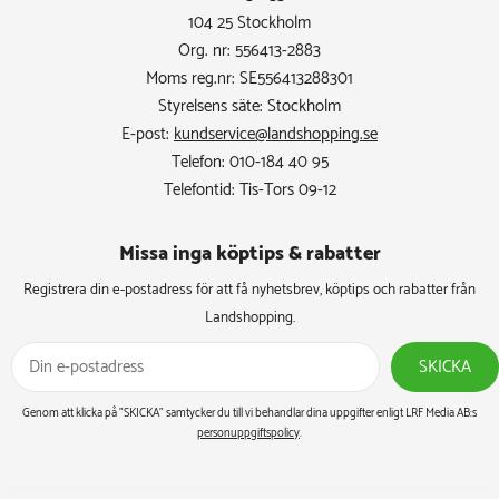
104 25 Stockholm
Org. nr: 556413-2883
Moms reg.nr: SE556413288301
Styrelsens säte: Stockholm
E-post:
kundservice@landshopping.se
Telefon: 010-184 40 95
Telefontid: Tis-Tors 09-12
Missa inga köptips & rabatter​
Registrera din e-postadress för att få nyhetsbrev, köptips och rabatter från
Landshopping.
SKICKA
Genom att klicka på ”SKICKA” samtycker du till vi behandlar dina uppgifter enligt LRF Media AB:s
personuppgiftspolicy
.