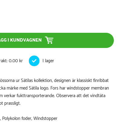
ÄGG I KUNDVAGNEN
rakt: 0.00 kr
sorna ur Sätilas kollektion, designen är klassiskt finribbat
ka märke med Sätila logo. Fors har windstopper membran
 verkar fukttransporterande. Observera att det vindtäta
 prassligt.
, Polykolon foder, Windstopper