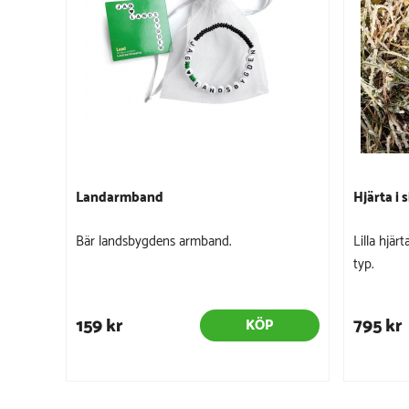
Landarmband
Hjärta i s
Bär landsbygdens armband.
Lilla hjär
typ.
159 kr
795 kr
KÖP