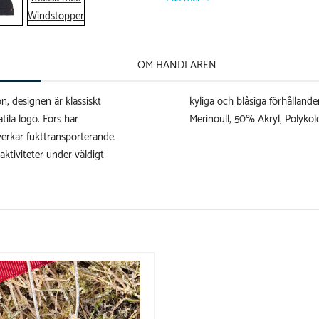
OM HANDLAREN
n, designen är klassiskt
a, Sverige. Material: 50%
la logo. Fors har
Merinoull, 50% Akryl, Polykol
rkar fukttransporterande.
ktiviteter under väldigt