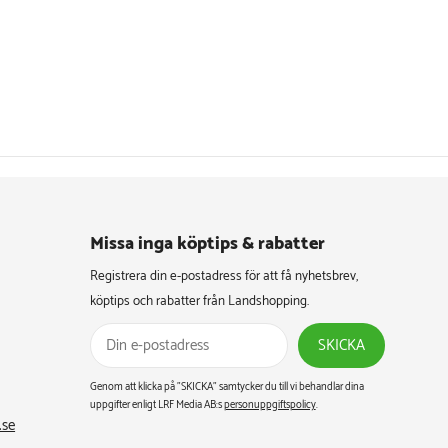
Missa inga köptips & rabatter​
Registrera din e-postadress för att få nyhetsbrev,
köptips och rabatter från Landshopping.
SKICKA
Genom att klicka på ”SKICKA” samtycker du till vi behandlar dina
uppgifter enligt LRF Media AB:s
personuppgiftspolicy
.
.se