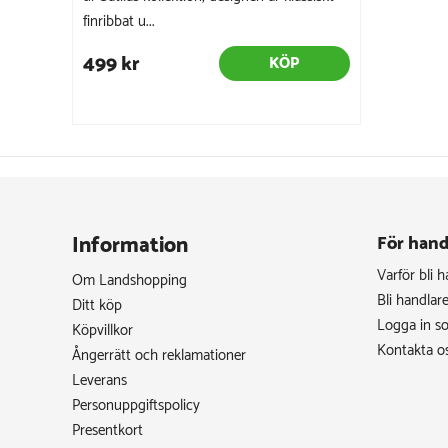
finribbat u...
499 kr
KÖP
Information
För hand
Varför bli 
Om Landshopping
Bli handlar
Ditt köp
Logga in s
Köpvillkor
Kontakta o
Ångerrätt och reklamationer
Leverans
Personuppgiftspolicy
Presentkort