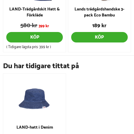
LAND-Trädgårdskit Hatt &
Lands trädgårdshandske 3-
Förkläde
pack Eco Bambu
580 kr
189 kr
399 kr
KÖP
KÖP
( Tidigare lägsta pris:
399 kr
)
Du har tidigare tittat på
LAND-hatt i Denim