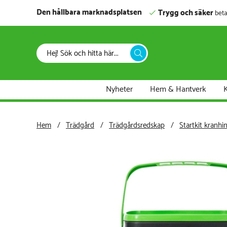
Den hållbara marknadsplatsen
Trygg och säker
beta
Nyheter
Hem & Hantverk
K
Hem
Trädgård
Trädgårdsredskap
Startkit kranhi