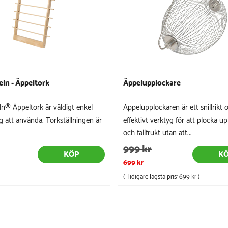
eln - Äppeltork
Äppelupplockare
ln® Äppeltork är väldigt enkel
Äppelupplockaren är ett snillrikt 
g att använda. Torkställningen är
effektivt verktyg för att plocka up
och fallfrukt utan att...
999 kr
KÖP
K
699 kr
( Tidigare lägsta pris:
699 kr
)