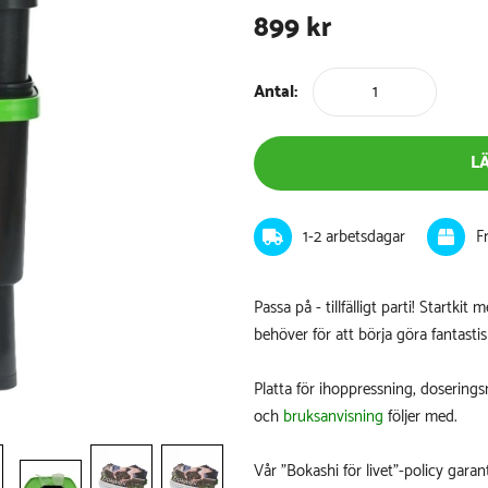
899
kr
Antal:
L
1-2 arbetsdagar
F
Passa på - tillfälligt parti! Startkit
behöver för att börja göra fantastis
Platta för ihoppressning, dosering
och
bruksanvisning
följer med.
Vår "Bokashi för livet"-policy garan