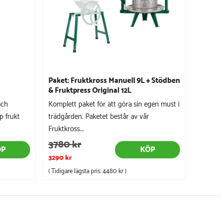
Paket: Fruktkross Manuell 9L + Stödben
& Fruktpress Original 12L
och
Komplett paket för att göra sin egen must i
p frukt
trädgården. Paketet består av vår
Fruktkross...
3780 kr
ÖP
KÖP
3290 kr
( Tidigare lägsta pris:
4480 kr
)