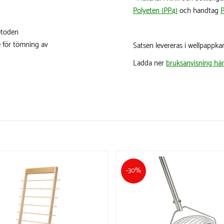
Polyeten (PP4)
och handtag
P
etoden
re för tömning av
Satsen levereras i wellpappka
Ladda ner
bruksanvisning här
-30%