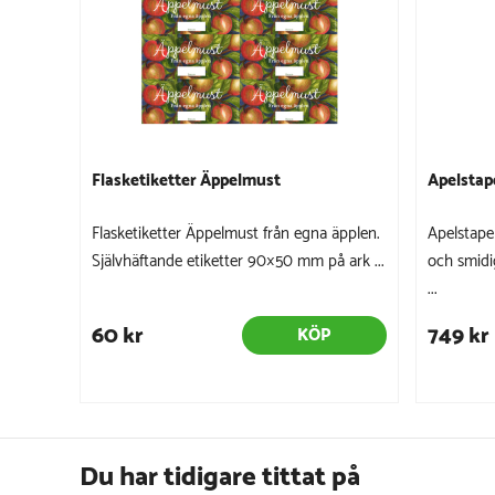
Flasketiketter Äppelmust
Apelstap
Flasketiketter Äppelmust från egna äpplen.
Apelstape
Självhäftande etiketter 90×50 mm på ark ...
och smidi
...
60 kr
749 kr
KÖP
Du har tidigare tittat på