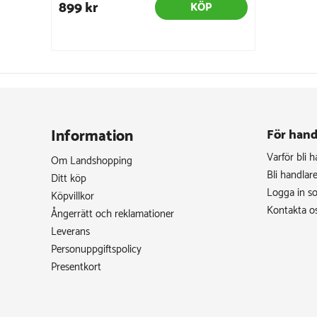
899 kr
KÖP
Information
För hand
Varför bli 
Om Landshopping
Bli handlar
Ditt köp
Logga in s
Köpvillkor
Kontakta o
Ångerrätt och reklamationer
Leverans
Personuppgiftspolicy
Presentkort