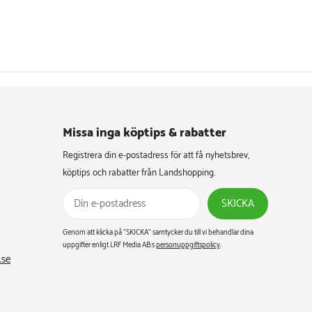
Missa inga köptips & rabatter​
Registrera din e-postadress för att få nyhetsbrev,
köptips och rabatter från Landshopping.
SKICKA
Genom att klicka på ”SKICKA” samtycker du till vi behandlar dina
uppgifter enligt LRF Media AB:s
personuppgiftspolicy
.
.se