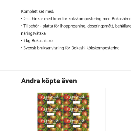
Komplett set med:
• 2 st. hinkar med kran för kökskompostering med Bokashim
• Tillbehör - platta för ihoppressning, doseringsmått, behålla
näringsvätska
• 1 kg Bokashiströ
• Svensk
bruksanvisning
för Bokashi kökskompostering
Andra köpte även