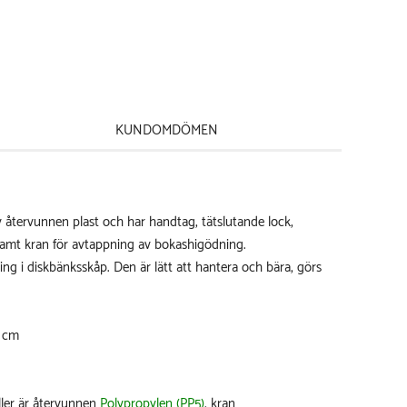
KUNDOMDÖMEN
av återvunnen plast och har handtag, tätslutande lock,
 samt kran för avtappning av bokashigödning.
ing i diskbänksskåp. Den är lätt att hantera och bära, görs
7 cm
ller är återvunnen
Polypropylen (PP5)
, kran