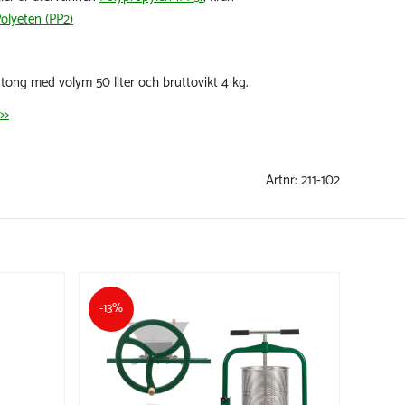
olyeten (PP2)
rtong med volym 50 liter och bruttovikt 4 kg.
>>
Artnr:
211-102
-13%