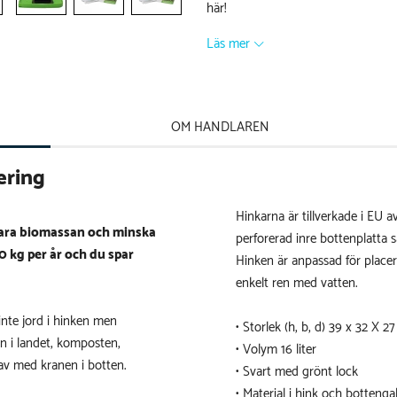
här!
Läs mer
OM HANDLAREN
ering
Hinkarna är tillverkade i EU 
evara biomassan och minska
perforerad inre bottenplatta
kg per år och du spar
Hinken är anpassad för placer
enkelt ren med vatten.
inte jord i hinken men
• Storlek (h, b, d) 39 x 32 X 2
 i landet, komposten,
• Volym 16 liter
 av med kranen i botten.
• Svart med grönt lock
•
Material i hink och bottenga