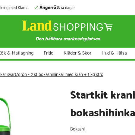
Ångerrätt
lning med Klarna
14 dagar
Den hållbara marknadsplatsen
ök & Matlagning
Fritid
Kläder & Skor
Hud & Hälsa
nkar svart/grön - 2 st bokashihinkar med kran + 1 kg strö
Startkit kran
bokashihinka
Bokashi