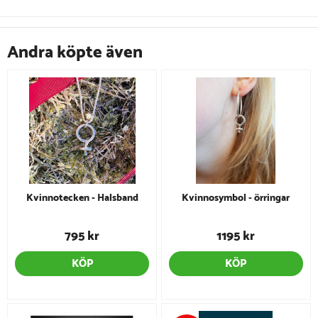
Andra köpte även
Kvinnotecken - Halsband
Kvinnosymbol - örringar
795 kr
1195 kr
KÖP
KÖP