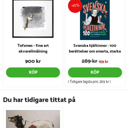
-45%
Tofsmes - fine art
Svenska hjältinnor : 100
akvarellmålning
berättelser om smarta, starka
& modiga kvinnor
289 kr
900 kr
159 kr
KÖP
KÖP
( Tidigare lägsta pris:
269 kr
)
Du har tidigare tittat på