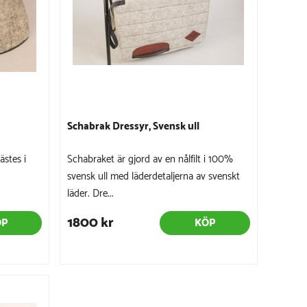
Schabrak Dressyr, Svensk ull
ästes i
Schabraket är gjord av en nålfilt i 100%
svensk ull med läderdetaljerna av svenskt
läder. Dre...
1800 kr
ÖP
KÖP