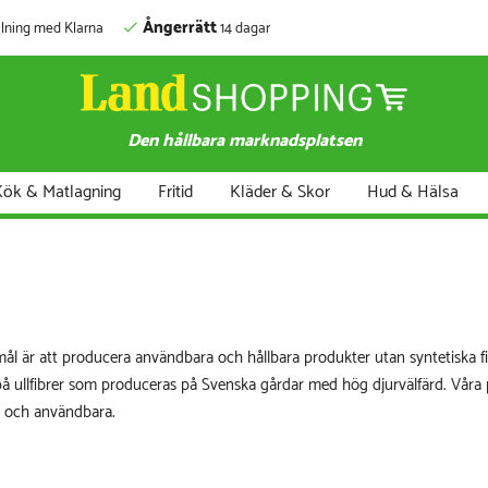
Ångerrätt
lning med Klarna
14 dagar
Den hållbara marknadsplatsen
ök & Matlagning
Fritid
Kläder & Skor
Hud & Hälsa
ål är att producera användbara och hållbara produkter utan syntetiska fibre
å ullfibrer som produceras på Svenska gårdar med hög djurvälfärd. Våra p
a och användbara.