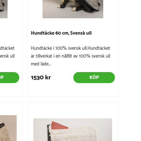
Hundtäcke 60 cm, Svensk ull
dtäcket
Hundtäcke i 100% svensk ull.Hundtäcket
vensk ull
är tillverkat i en nålfilt av 100% svensk ull
med läde...
1530 kr
ÖP
KÖP