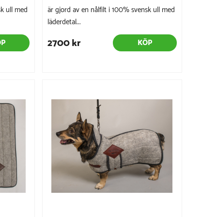
sk ull med
är gjord av en nålfilt i 100% svensk ull med
läderdetal...
2700 kr
ÖP
KÖP