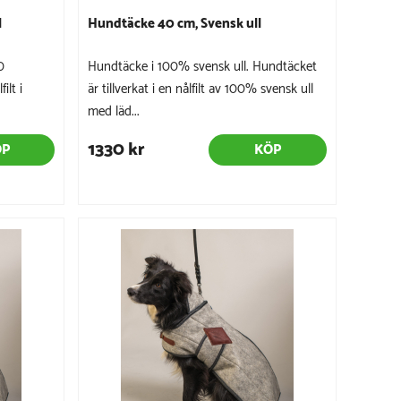
l
Hundtäcke 40 cm, Svensk ull
0
Hundtäcke i 100% svensk ull. Hundtäcket
ilt i
är tillverkat i en nålfilt av 100% svensk ull
med läd...
1330 kr
ÖP
KÖP