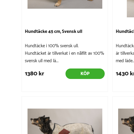
Hundtäcke 45 cm, Svensk ull
Hundtäck
Hundtäcke i 100% svensk ull.
Hundtäcke
Hundtäcket är tillverkat i en nålfilt av 100%
är tillver
svensk ull med lä...
med läde..
1380 kr
1430 k
KÖP