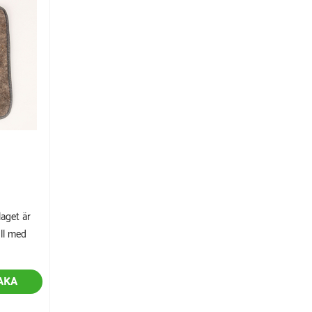
laget är
ull med
AKA