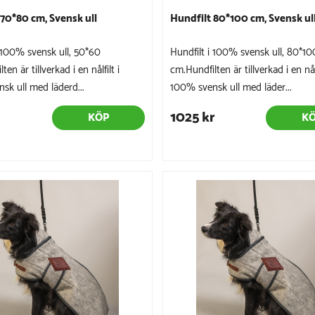
 70*80 cm, Svensk ull
Hundfilt 80*100 cm, Svensk ul
i 100% svensk ull, 50*60
Hundfilt i 100% svensk ull, 80*10
en är tillverkad i en nålfilt i
cm.Hundfilten är tillverkad i en nålf
sk ull med läderd...
100% svensk ull med läder...
1025 kr
KÖP
K