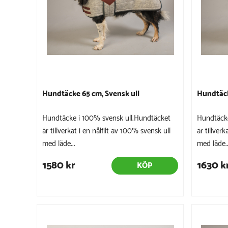
Hundtäcke 65 cm, Svensk ull
Hundtäck
Hundtäcke i 100% svensk ull.Hundtäcket
Hundtäcke
är tillverkat i en nålfilt av 100% svensk ull
är tillver
med läde...
med läde..
1580 kr
1630 k
KÖP