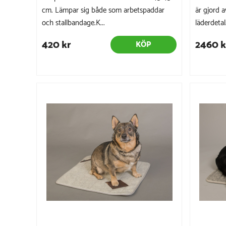
cm. Lämpar sig både som arbetspaddar
är gjord a
och stallbandage.K...
läderdetal.
420 kr
2460 k
KÖP