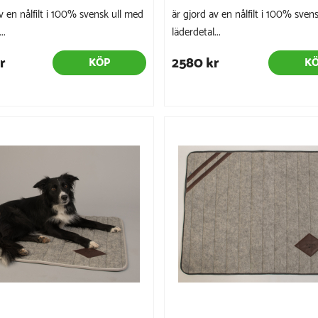
v en nålfilt i 100% svensk ull med
är gjord av en nålfilt i 100% sven
..
läderdetal...
r
2580 kr
KÖP
K