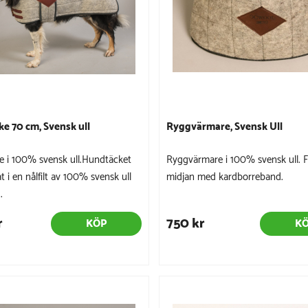
e 70 cm, Svensk ull
Ryggvärmare, Svensk Ull
 i 100% svensk ull.Hundtäcket
Ryggvärmare i 100% svensk ull. F
kat i en nålfilt av 100% svensk ull
midjan med kardborreband.
.
r
750 kr
KÖP
K