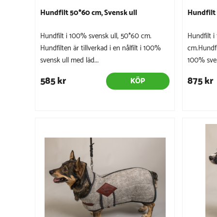
Hundfilt 50*60 cm, Svensk ull
Hundfilt
Hundfilt i 100% svensk ull, 50*60 cm.
Hundfilt 
Hundfilten är tillverkad i en nålfilt i 100%
cm.Hundfilt
svensk ull med läd...
100% sven
585 kr
875 kr
KÖP