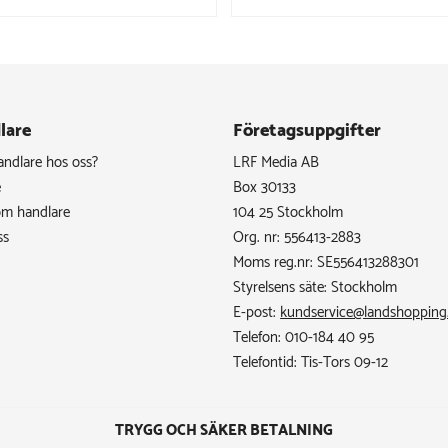
lare
Företagsuppgifter
handlare hos oss?
LRF Media AB
e
Box 30133
om handlare
104 25 Stockholm
ss
Org. nr: 556413-2883
Moms reg.nr: SE556413288301
Styrelsens säte: Stockholm
E-post:
kundservice@landshopping
Telefon: 010-184 40 95
Telefontid: Tis-Tors 09-12
TRYGG OCH SÄKER BETALNING