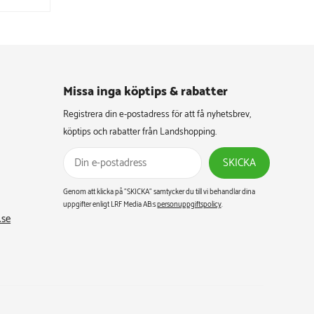
Missa inga köptips & rabatter​
Registrera din e-postadress för att få nyhetsbrev,
köptips och rabatter från Landshopping.
SKICKA
Genom att klicka på ”SKICKA” samtycker du till vi behandlar dina
uppgifter enligt LRF Media AB:s
personuppgiftspolicy
.
.se