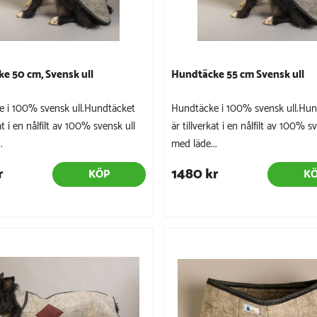
e 50 cm, Svensk ull
Hundtäcke 55 cm Svensk ull
 i 100% svensk ull.Hundtäcket
Hundtäcke i 100% svensk ull.Hun
kat i en nålfilt av 100% svensk ull
är tillverkat i en nålfilt av 100% s
.
med läde...
r
1480 kr
KÖP
K