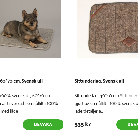
 60*70 cm, Svensk ull
Sittunderlag, Svensk ull
i 100% svensk ull, 60*70 cm.
Sittunderlag, 40*40 cm.Sittunder
 är tillverkad i en nålfilt i 100%
gjort av en nålfilt i 100% svensk 
 med läde...
läderdetaljer a...
335 kr
BEVAKA
BEV