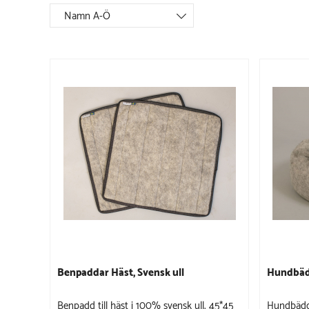
Namn A-Ö
Benpaddar Häst, Svensk ull
Hundbädd
Benpadd till häst i 100% svensk ull. 45*45
Hundbädd