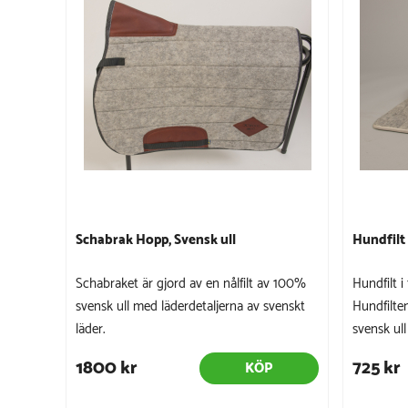
Schabrak Hopp, Svensk ull
Hundfilt
Schabraket är gjord av en nålfilt av 100%
Hundfilt 
svensk ull med läderdetaljerna av svenskt
Hundfilten
läder.
svensk ull
1800 kr
725 kr
KÖP
Sto...