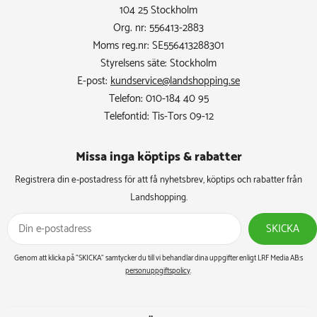
104 25 Stockholm
Org. nr: 556413-2883
Moms reg.nr: SE556413288301
Styrelsens säte: Stockholm
E-post:
kundservice@landshopping.se
Telefon: 010-184 40 95
Telefontid: Tis-Tors 09-12
Missa inga köptips & rabatter​
Registrera din e-postadress för att få nyhetsbrev, köptips och rabatter från
Landshopping.
SKICKA
Genom att klicka på ”SKICKA” samtycker du till vi behandlar dina uppgifter enligt LRF Media AB:s
personuppgiftspolicy
.