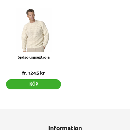
Själsö unisextröja
fr. 1245 kr
KÖP
Information