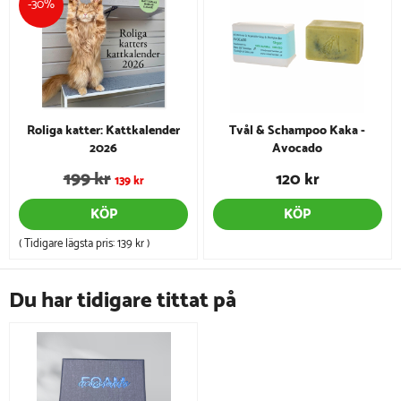
-30%
Roliga katter: Kattkalender
Tvål & Schampoo Kaka -
2026
Avocado
199 kr
120 kr
139 kr
KÖP
KÖP
( Tidigare lägsta pris:
139 kr
)
Du har tidigare tittat på