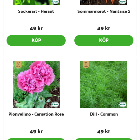
Sockerärt - Heraut
Sommarmorot - Nantaise 2
49 kr
49 kr
KÖP
KÖP
Pionvallmo - Carnation Rose
Dill - Common
49 kr
49 kr