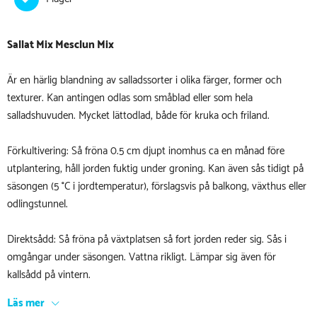
Sallat Mix Mesclun Mix
Är en härlig blandning av salladssorter i olika färger, former och
texturer. Kan antingen odlas som småblad eller som hela
salladshuvuden. Mycket lättodlad, både för kruka och friland.
Förkultivering: Så fröna 0.5 cm djupt inomhus ca en månad före
utplantering, håll jorden fuktig under groning. Kan även sås tidigt på
säsongen (5 °C i jordtemperatur), förslagsvis på balkong, växthus eller
odlingstunnel.
Direktsådd: Så fröna på växtplatsen så fort jorden reder sig. Sås i
omgångar under säsongen. Vattna rikligt. Lämpar sig även för
kallsådd på vintern.
Läs mer