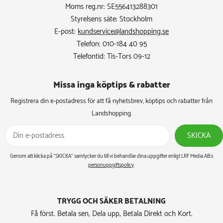
Moms reg.nr: SE556413288301
Styrelsens säte: Stockholm
E-post:
kundservice@landshopping.se
Telefon: 010-184 40 95
Telefontid: Tis-Tors 09-12
Missa inga köptips & rabatter​
Registrera din e-postadress för att få nyhetsbrev, köptips och rabatter från
Landshopping.
SKICKA
Genom att klicka på ”SKICKA” samtycker du till vi behandlar dina uppgifter enligt LRF Media AB:s
personuppgiftspolicy
.
TRYGG OCH SÄKER BETALNING
Få först. Betala sen, Dela upp, Betala Direkt och Kort.