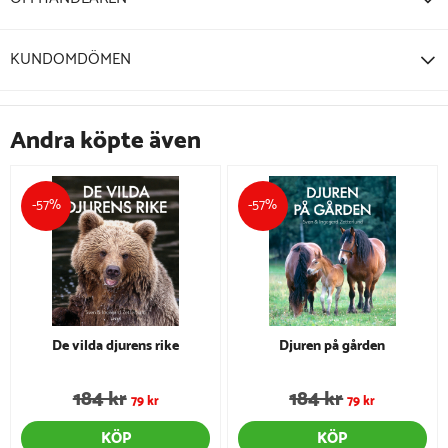
KUNDOMDÖMEN
Andra köpte även
-57%
-57%
De vilda djurens rike
Djuren på gården
184 kr
184 kr
79 kr
79 kr
KÖP
KÖP