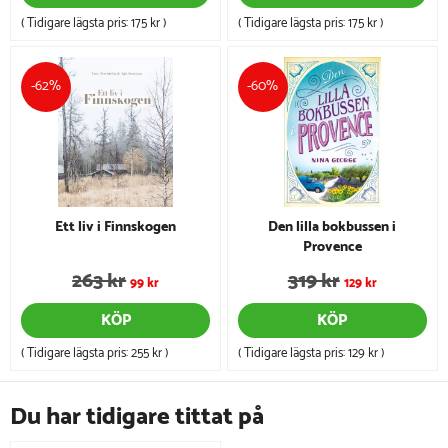
( Tidigare lägsta pris:
175 kr
)
( Tidigare lägsta pris:
175 kr
)
-62%
-60%
Ett liv i Finnskogen
Den lilla bokbussen i
Provence
263 kr
319 kr
99 kr
129 kr
KÖP
KÖP
( Tidigare lägsta pris:
255 kr
)
( Tidigare lägsta pris:
129 kr
)
Du har tidigare tittat på