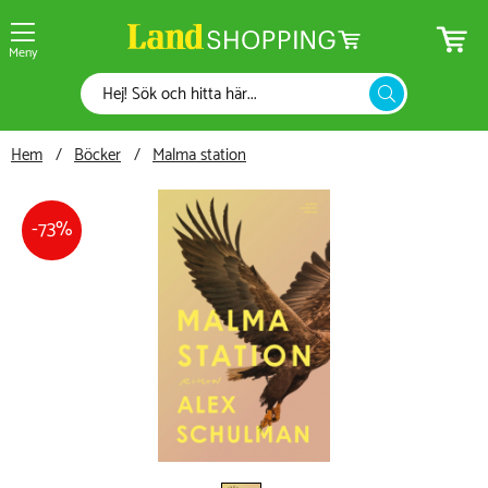
Meny
Hem
Böcker
Malma station
73