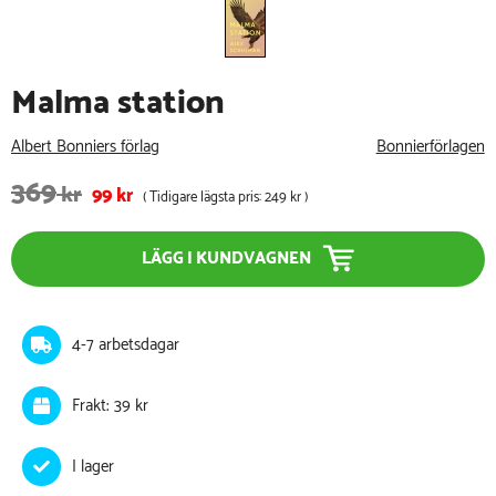
Malma station
Albert Bonniers förlag
Bonnierförlagen
369
kr
99
kr
( Tidigare lägsta pris:
249 kr
)
LÄGG I KUNDVAGNEN
4-7 arbetsdagar
Frakt: 39 kr