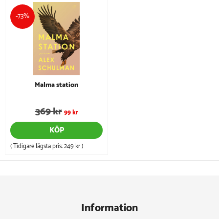
-73%
Malma station
369 kr
99 kr
KÖP
( Tidigare lägsta pris:
249 kr
)
Information