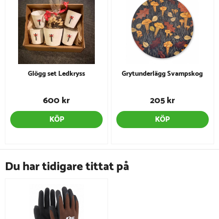
Glögg set Ledkryss
Grytunderlägg Svampskog
600 kr
205 kr
KÖP
KÖP
Du har tidigare tittat på