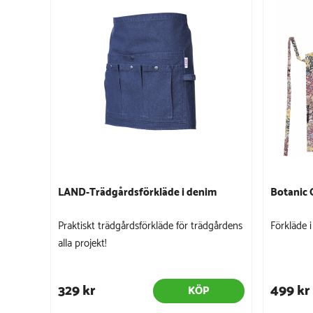
LAND-Trädgårdsförkläde i denim
Botanic 
Praktiskt trädgårdsförkläde för trädgårdens
Förkläde 
alla projekt!
329 kr
499 kr
KÖP