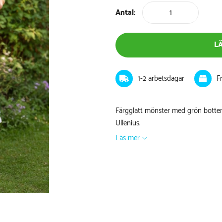
Antal:
L
1-2 arbetsdagar
F
Färgglatt mönster med grön botte
Ullenius.
Läs mer