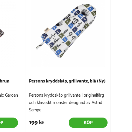
abrun
Persons kryddskåp, grillvante, blå (Ny)
nic Garden
Persons kryddskåp grillvante i originalfärg
och klassiskt mönster designad av Astrid
Sampe
199 kr
ÖP
KÖP