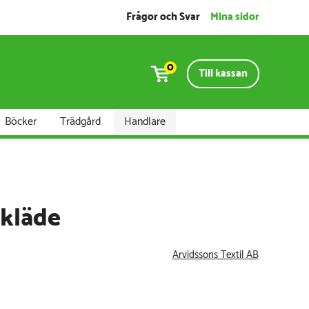
Frågor och Svar
Mina sidor
0
Till kassan
Böcker
Trädgård
Handlare
rkläde
Arvidssons Textil AB