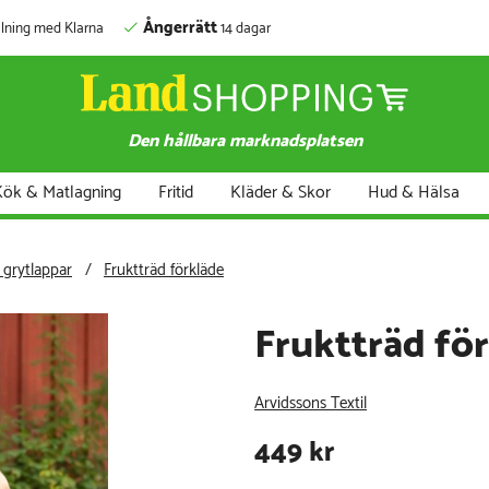
Ångerrätt
lning med Klarna
14 dagar
Den hållbara marknadsplatsen
ök & Matlagning
Fritid
Kläder & Skor
Hud & Hälsa
 grytlappar
Fruktträd förkläde
Fruktträd fö
Arvidssons Textil
449
kr