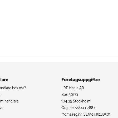
lare
Företagsuppgifter
handlare hos oss?
LRF Media AB
e
Box 30133
om handlare
104 25 Stockholm
ss
Org. nr: 556413-2883
Moms reg.nr: SE556413288301