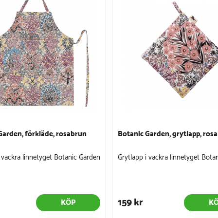
Garden, förkläde, rosabrun
Botanic Garden, grytlapp, ros
i vackra linnetyget Botanic Garden
Grytlapp i vackra linnetyget Bota
159 kr
KÖP
K