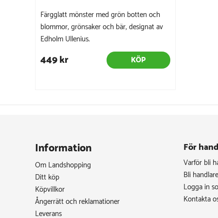
Färgglatt mönster med grön botten och
blommor, grönsaker och bär, designat av
Edholm Ullenius.
449 kr
KÖP
Information
För hand
Varför bli 
Om Landshopping
Bli handlar
Ditt köp
Logga in s
Köpvillkor
Kontakta o
Ångerrätt och reklamationer
Leverans