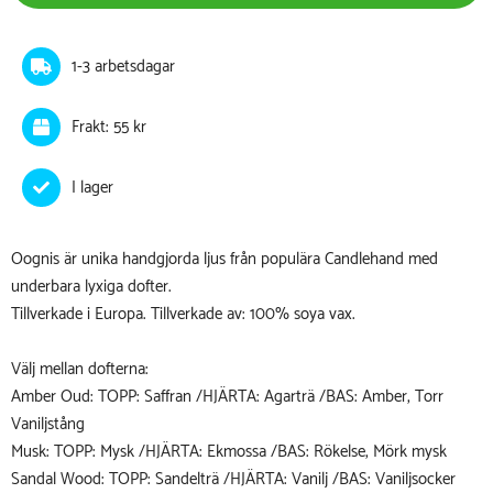
1-3 arbetsdagar
Frakt: 55 kr
Oognis är unika handgjorda ljus från populära Candlehand med
underbara lyxiga dofter.
Tillverkade i Europa. Tillverkade av: 100% soya vax.
Välj mellan dofterna:
Amber Oud: TOPP: Saffran /HJÄRTA: Agarträ /BAS: Amber, Torr
Vaniljstång
Musk: TOPP: Mysk /HJÄRTA: Ekmossa /BAS: Rökelse, Mörk mysk
Sandal Wood: TOPP: Sandelträ /HJÄRTA: Vanilj /BAS: Vaniljsocker