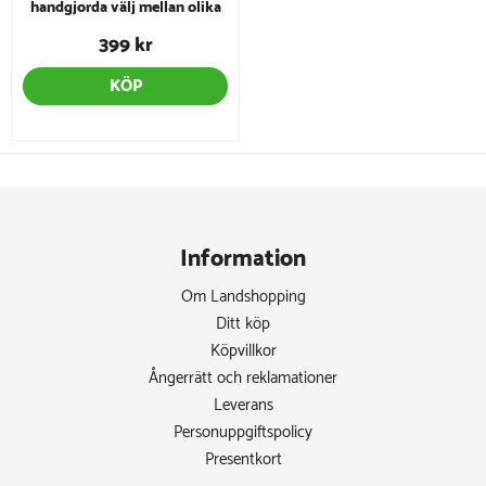
handgjorda välj mellan olika
dofter
399 kr
KÖP
Information
Om Landshopping
Ditt köp
Köpvillkor
Ångerrätt och reklamationer
Leverans
Personuppgiftspolicy
Presentkort