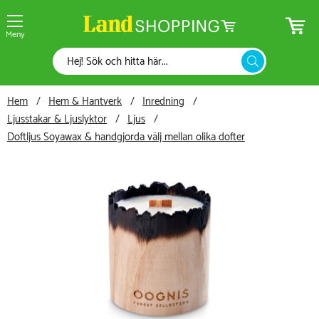
Meny
Hem
Hem & Hantverk
Inredning
Ljusstakar & Ljuslyktor
Ljus
Doftljus Soyawax & handgjorda välj mellan olika dofter