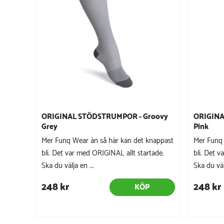
ORIGINAL STÖDSTRUMPOR - Groovy
ORIGIN
Grey
Pink
Mer Funq Wear än så här kan det knappast
Mer Funq 
bli. Det var med ORIGINAL allt startade.
bli. Det v
Ska du välja en ...
Ska du välj
248 kr
248 kr
KÖP