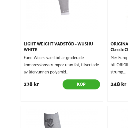
LIGHT WEIGHT VADSTÖD - WUSHU
ORIGINA
WHITE
Classic C
Funq Wear´s vadstöd är graderade
Mer Funq 
kompressionsstrumpor utan fot, tillverkade
bli. ORIG
av återvunnen polyamid...
strump...
278 kr
248 kr
KÖP