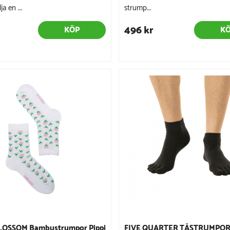
a en ...
strump...
496 kr
KÖP
K
LOSSOM Bambustrumpor Pippi
FIVE QUARTER TÅSTRUMPOR 