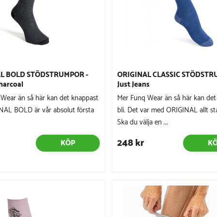
L BOLD STÖDSTRUMPOR -
ORIGINAL CLASSIC STÖDSTR
harcoal
Just Jeans
Wear än så här kan det knappast
Mer Funq Wear än så här kan det
INAL BOLD är vår absolut första
bli. Det var med ORIGINAL allt st
Ska du välja en ...
248 kr
KÖP
K