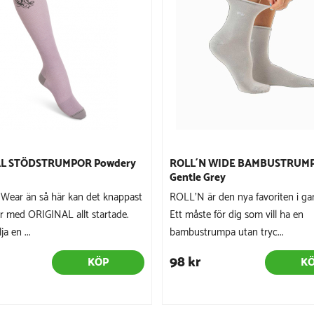
AL STÖDSTRUMPOR Powdery
ROLL´N WIDE BAMBUSTRUMP
Gentle Grey
Wear än så här kan det knappast
ROLL’N är den nya favoriten i ga
ar med ORIGINAL allt startade.
Ett måste för dig som vill ha en
a en ...
bambustrumpa utan tryc...
98 kr
KÖP
K