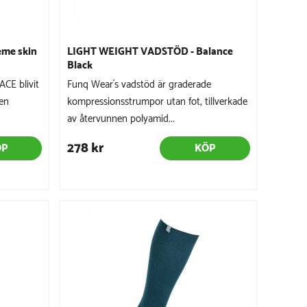
me skin
LIGHT WEIGHT VADSTÖD - Balance
Black
ACE blivit
Funq Wear´s vadstöd är graderade
Den
kompressionsstrumpor utan fot, tillverkade
av återvunnen polyamid...
278 kr
ÖP
KÖP