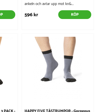
ankeln och avtar upp mot kn&...
596 kr
ÖP
KÖP
3 PACK -
HAPPY FIVE TÅSTRUMPOR - Gorgeous