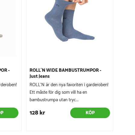
OR -
ROLL´N WIDE BAMBUSTRUMPOR -
Just Jeans
rderoben!
ROLL’N är den nya favoriten i garderoben!
Ett måste för dig som vill ha en
bambustrumpa utan tryc...
128 kr
ÖP
KÖP