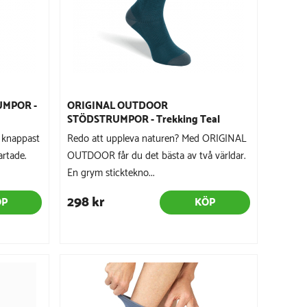
UMPOR -
ORIGINAL OUTDOOR
STÖDSTRUMPOR - Trekking Teal
 knappast
Redo att uppleva naturen? Med ORIGINAL
artade.
OUTDOOR får du det bästa av två världar.
En grym sticktekno...
298 kr
ÖP
KÖP