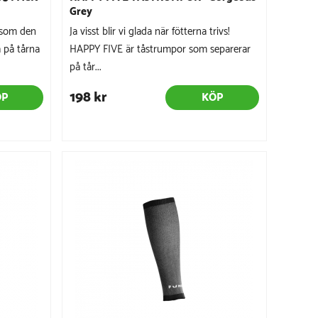
Grey
 som den
Ja visst blir vi glada när fötterna trivs!
a på tårna
HAPPY FIVE är tåstrumpor som separerar
på tår...
198 kr
ÖP
KÖP