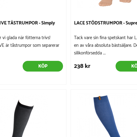
IVE TÅSTRUMPOR - Simply
LACE STÖDSTRUMPOR - Supre
ir vi glada när fötterna trivs!
Tack vare sin fina spetskant har L
E är tåstrumpor som separerar
en av våra absoluta bästsäljare. 
silikonförsedda ...
238 kr
KÖP
K