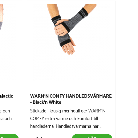
lactic
WARM'N COMFY HANDLEDSVÄRMARE
- Black'n White
g och
Stickade i krusig merinoull ger WARM'N
rma och
COMFY extra värme och komfort till
handlederna! Handledsvärmarna har ...