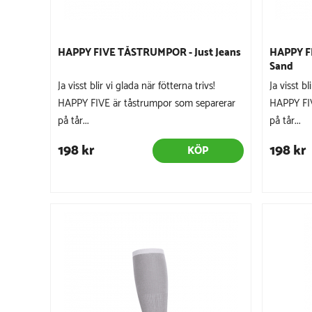
HAPPY FIVE TÅSTRUMPOR - Just Jeans
HAPPY F
Sand
Ja visst blir vi glada när fötterna trivs!
Ja visst bl
HAPPY FIVE är tåstrumpor som separerar
HAPPY FIV
på tår...
på tår...
198 kr
198 kr
KÖP