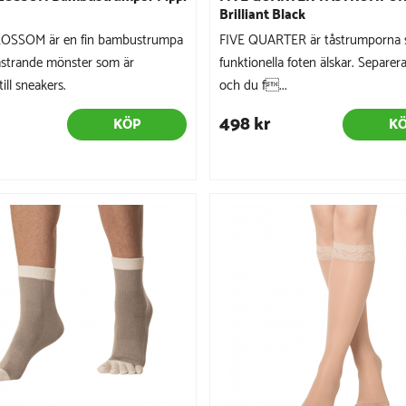
Brilliant Black
OSSOM är en fin bambustrumpa
FIVE QUARTER är tåstrumporna
strande mönster som är
funktionella foten älskar. Separer
till sneakers.
och du f...
498 kr
KÖP
K