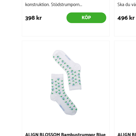
konstruktion. Stödstrumporn...
Ska du välj
398 kr
496 kr
KÖP
ALIGN BLOSSOM Bambustrumpor Blue
ALIGN B