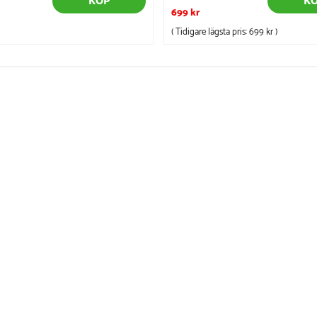
KÖP
K
699 kr
( Tidigare lägsta pris:
699 kr
)