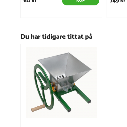
60 kr
749 kr
KÖP
Du har tidigare tittat på