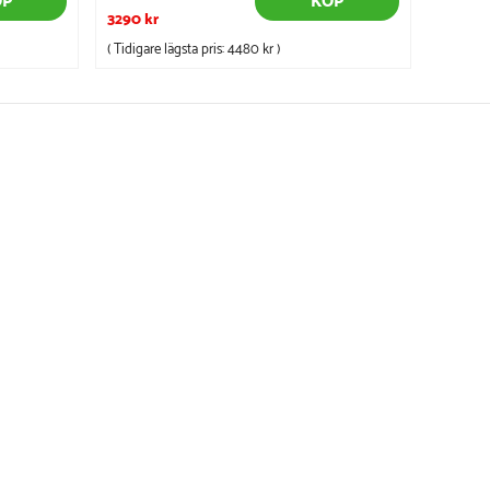
ÖP
KÖP
3290 kr
( Tidigare lägsta pris:
4480 kr
)