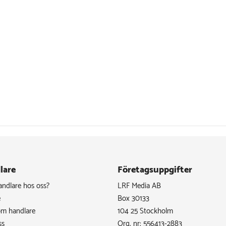
lare
Företagsuppgifter
handlare hos oss?
LRF Media AB
e
Box 30133
om handlare
104 25 Stockholm
ss
Org. nr: 556413-2883