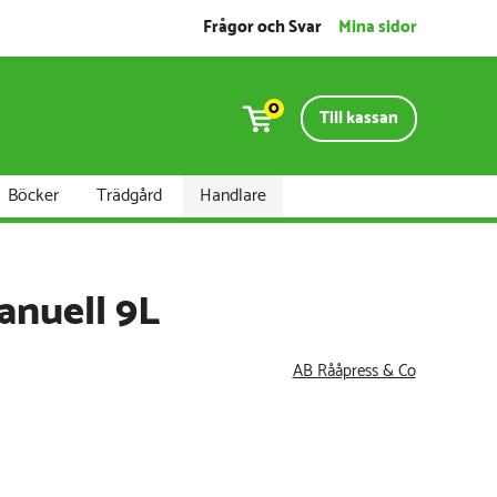
Frågor och Svar
Mina sidor
0
Till kassan
Böcker
Trädgård
Handlare
anuell 9L
AB Rååpress & Co