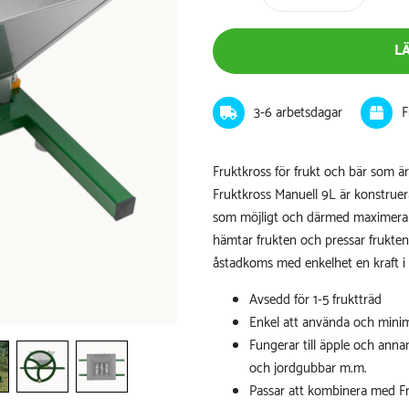
L
3-6 arbetsdagar
F
Fruktkross för frukt och bär som är
Fruktkross Manuell 9L är konstruer
som möjligt och därmed maximera u
hämtar frukten och pressar frukten
åstadkoms med enkelhet en kraft i
Avsedd för 1-5 fruktträd
Enkel att använda och mini
Fungerar till äpple och annan
och jordgubbar m.m.
Passar att kombinera med
F