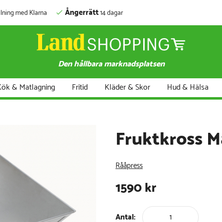
Ångerrätt
lning med Klarna
14 dagar
Den hållbara marknadsplatsen
ök & Matlagning
Fritid
Kläder & Skor
Hud & Hälsa
Fruktkross M
Rååpress
1590
kr
Antal: