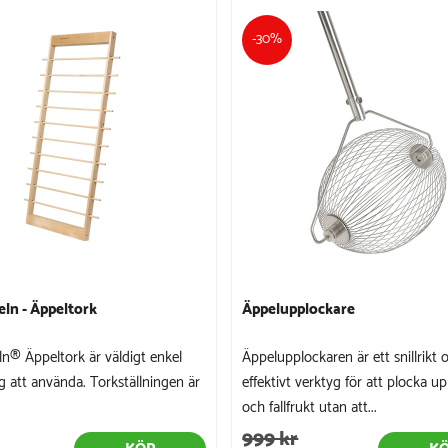
-30%
eln - Äppeltork
Äppelupplockare
ln® Äppeltork är väldigt enkel
Äppelupplockaren är ett snillrikt 
g att använda. Torkställningen är
effektivt verktyg för att plocka up
och fallfrukt utan att...
999 kr