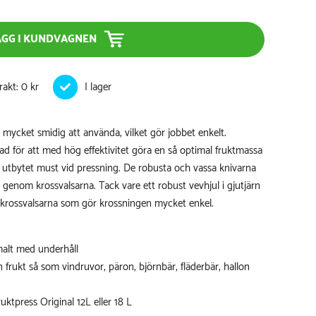
ÄGG I KUNDVAGNEN
rakt: 0 kr
 mycket smidig att använda, vilket gör jobbet enkelt.
ad för att med hög effektivitet göra en så optimal fruktmassa
tbytet must vid pressning. De robusta och vassa knivarna
 genom krossvalsarna. Tack vare ett robust vevhjul i gjutjärn
 krossvalsarna som gör krossningen mycket enkel.
malt med underhåll
 frukt så som vindruvor, päron, björnbär, fläderbär, hallon
ruktpress Original 12L eller
18 L