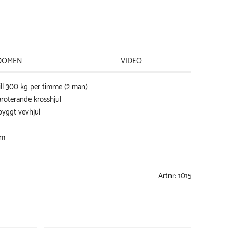
DÖMEN
VIDEO
ill 300 kg per timme (2 man)
roterande krosshjul
byggt vevhjul
cm
Artnr:
1015