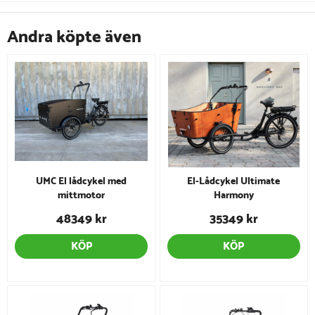
Andra köpte även
UMC El lådcykel med
El-Lådcykel Ultimate
mittmotor
Harmony
48349 kr
35349 kr
KÖP
KÖP