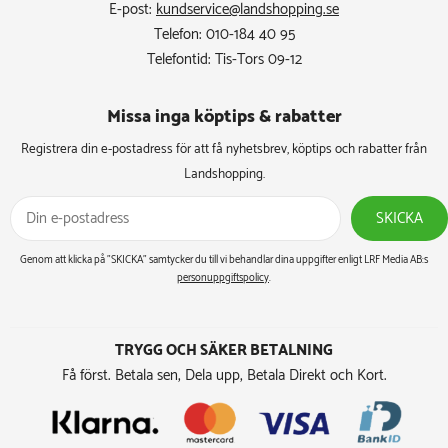
E-post:
kundservice@landshopping.se
Telefon: 010-184 40 95
Telefontid: Tis-Tors 09-12
Missa inga köptips & rabatter​
Registrera din e-postadress för att få nyhetsbrev, köptips och rabatter från
Landshopping.
SKICKA
Genom att klicka på ”SKICKA” samtycker du till vi behandlar dina uppgifter enligt LRF Media AB:s
personuppgiftspolicy
.
TRYGG OCH SÄKER BETALNING
Få först. Betala sen, Dela upp, Betala Direkt och Kort.