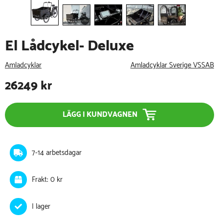
El Lådcykel- Deluxe
Amladcyklar
Amladcyklar Sverige VSSAB
26249
kr
LÄGG I KUNDVAGNEN
7-14 arbetsdagar
Frakt: 0 kr