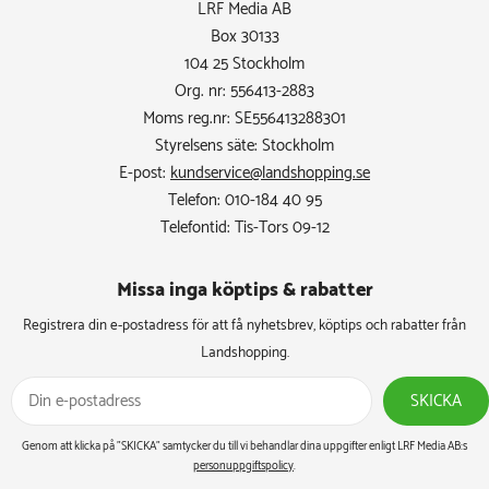
LRF Media AB
Box 30133
104 25 Stockholm
Org. nr: 556413-2883
Moms reg.nr: SE556413288301
Styrelsens säte: Stockholm
E-post:
kundservice@landshopping.se
Telefon: 010-184 40 95
Telefontid: Tis-Tors 09-12
Missa inga köptips & rabatter​
Registrera din e-postadress för att få nyhetsbrev, köptips och rabatter från
Landshopping.
SKICKA
Genom att klicka på ”SKICKA” samtycker du till vi behandlar dina uppgifter enligt LRF Media AB:s
personuppgiftspolicy
.