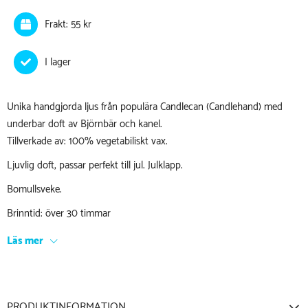
Frakt: 55 kr
Unika handgjorda ljus från populära Candlecan (Candlehand) med
underbar doft av Björnbär och kanel.
Tillverkade av: 100% vegetabiliskt vax.
Ljuvlig doft, passar perfekt till jul. Julklapp.
Bomullsveke.
Brinntid: över 30 timmar
Läs mer
PRODUKTINFORMATION