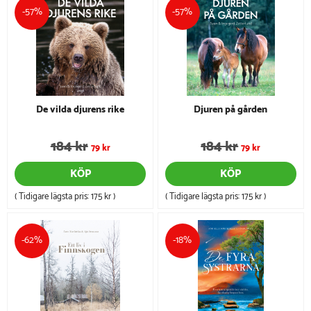
-57%
-57%
De vilda djurens rike
Djuren på gården
184 kr
184 kr
79 kr
79 kr
KÖP
KÖP
( Tidigare lägsta pris:
175 kr
)
( Tidigare lägsta pris:
175 kr
)
-62%
-18%