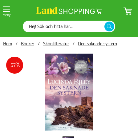
Meny
Hem
Böcker
Skönlitteratur
Den saknade systern
57