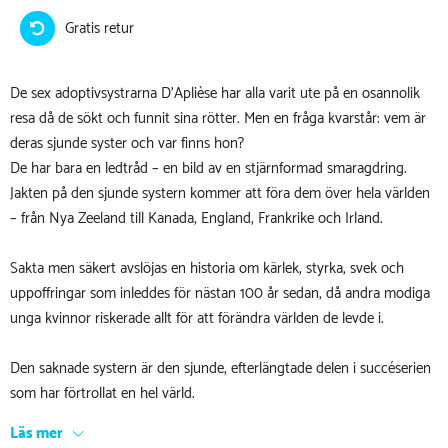
Gratis retur
De sex adoptivsystrarna D’Aplièse har alla varit ute på en osannolik
resa då de sökt och funnit sina rötter. Men en fråga kvarstår: vem är
deras sjunde syster och var finns hon?
De har bara en ledtråd – en bild av en stjärnformad smaragdring.
Jakten på den sjunde systern kommer att föra dem över hela världen
– från Nya Zeeland till Kanada, England, Frankrike och Irland.
Sakta men säkert avslöjas en historia om kärlek, styrka, svek och
uppoffringar som inleddes för nästan 100 år sedan, då andra modiga
unga kvinnor riskerade allt för att förändra världen de levde i.
Den saknade systern är den sjunde, efterlängtade delen i succéserien
som har förtrollat en hel värld.
Läs mer