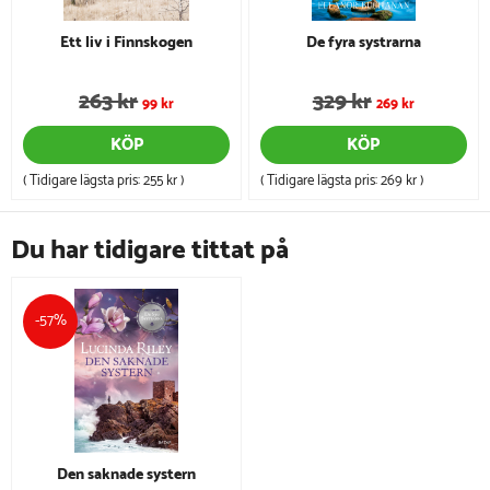
Ett liv i Finnskogen
De fyra systrarna
263 kr
329 kr
99 kr
269 kr
KÖP
KÖP
( Tidigare lägsta pris:
255 kr
)
( Tidigare lägsta pris:
269 kr
)
Du har tidigare tittat på
-57%
Den saknade systern