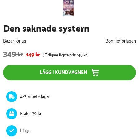
Den saknade systern
Bazar förlag
Bonnierförlagen
349
kr
149
kr
( Tidigare lägsta pris:
149 kr
)
LÄGG I KUNDVAGNEN
4-7 arbetsdagar
Frakt: 39 kr