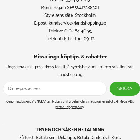
Moms reg.nr: SE556413288301
Styrelsens säte: Stockholm
E-post:
kundservice@landshopping.se
Telefon: 010-184 40 95
Telefontid: Tis-Tors 09-12
Missa inga köptips & rabatter​
Registrera din e-postadress för att få nyhetsbrev, köptips och rabatter från
Landshopping.
SKICKA
Genom att klicka på ”SKICKA” samtycker du till vi behandlar dina uppgifter enligt LRF Media AB:s
personuppgiftspolicy
.
TRYGG OCH SÄKER BETALNING
Få först. Betala sen, Dela upp, Betala Direkt och Kort.