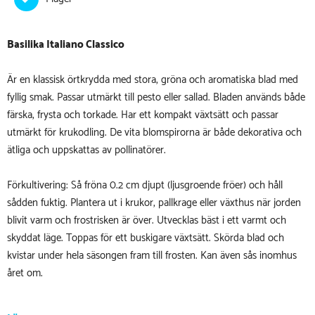
Basilika Italiano Classico
Är en klassisk örtkrydda med stora, gröna och aromatiska blad med
fyllig smak. Passar utmärkt till pesto eller sallad. Bladen används både
färska, frysta och torkade. Har ett kompakt växtsätt och passar
utmärkt för krukodling. De vita blomspirorna är både dekorativa och
ätliga och uppskattas av pollinatörer.
Förkultivering: Så fröna 0.2 cm djupt (ljusgroende fröer) och håll
sådden fuktig. Plantera ut i krukor, pallkrage eller växthus när jorden
blivit varm och frostrisken är över. Utvecklas bäst i ett varmt och
skyddat läge. Toppas för ett buskigare växtsätt. Skörda blad och
kvistar under hela säsongen fram till frosten. Kan även sås inomhus
året om.