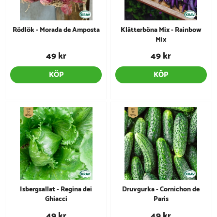
Rödlök - Morada de Amposta
Klätterböna Mix - Rainbow
Mix
49 kr
49 kr
KÖP
KÖP
Isbergsallat - Regina dei
Druvgurka - Cornichon de
Ghiacci
Paris
49 kr
49 kr