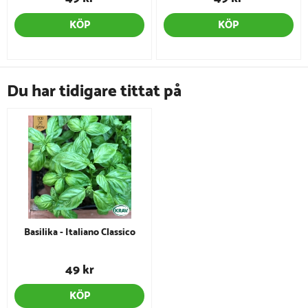
KÖP
KÖP
Du har tidigare tittat på
Basilika - Italiano Classico
49 kr
KÖP