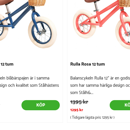
 12 tum
Rulla Rosa 12 tum
eln blåbärspajen är i samma
Balanscykeln Rulla 12" är en godis
esign och kvalitet som Stålhästens
som har samma härliga design och
som Stålh&...
1395 kr
r
KÖP
K
1295 kr
( Tidigare lägsta pris:
1295 kr
)