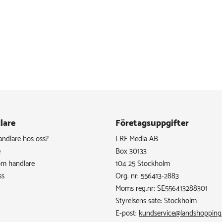
lare
Företagsuppgifter
handlare hos oss?
LRF Media AB
e
Box 30133
om handlare
104 25 Stockholm
ss
Org. nr: 556413-2883
Moms reg.nr: SE556413288301
Styrelsens säte: Stockholm
E-post:
kundservice@landshopping