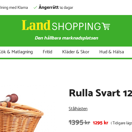
Ångerrätt
lning med Klarna
14 dagar
Den hållbara marknadsplatsen
ök & Matlagning
Fritid
Kläder & Skor
Hud & Hälsa
Rulla Svart 1
Stålhästen
1395
kr
1295
kr
( Tidigare lägs