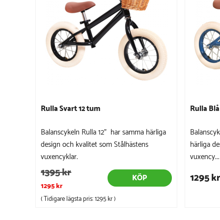
Rulla Svart 12 tum
Rulla Blå
Balanscykeln Rulla 12" har samma härliga
Balanscyk
design och kvalitet som Stålhästens
härliga d
vuxencyklar.
vuxency...
1395 kr
1295 k
KÖP
1295 kr
( Tidigare lägsta pris:
1295 kr
)