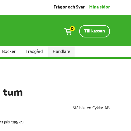
Frågor och Svar
Mina sidor
0
Till kassan
Böcker
Trädgård
Handlare
2 tum
Stålhästen Cyklar AB
ta pris:
1295 kr
)