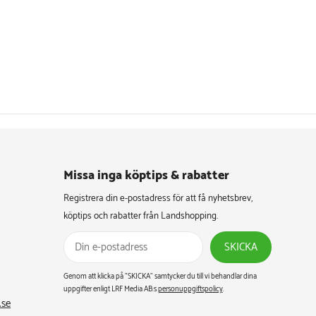
Missa inga köptips & rabatter​
Registrera din e-postadress för att få nyhetsbrev,
köptips och rabatter från Landshopping.
SKICKA
Genom att klicka på ”SKICKA” samtycker du till vi behandlar dina
uppgifter enligt LRF Media AB:s
personuppgiftspolicy
.
.se