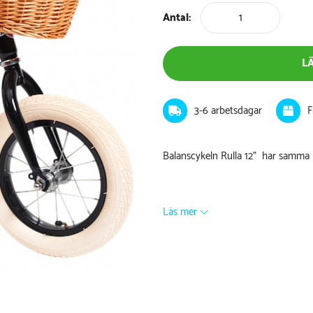
Antal:
L
3-6 arbetsdagar
F
Balanscykeln Rulla 12" har samma h
Läs mer