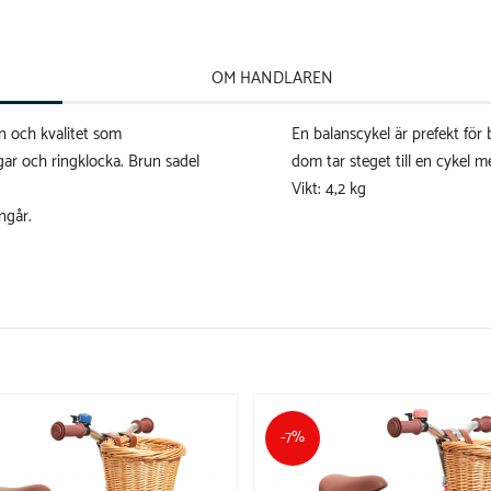
OM HANDLAREN
n och kvalitet som
En balanscykel är prefekt för
ar och ringklocka. Brun sadel
dom tar steget till en cykel m
Vikt: 4,2 kg
ngår.
-7%