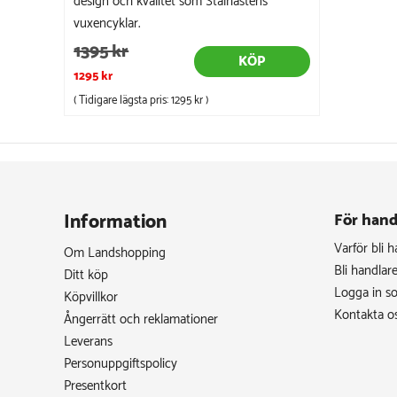
design och kvalitet som Stålhästens
vuxencyklar.
1395 kr
KÖP
1295 kr
( Tidigare lägsta pris:
1295 kr
)
Information
För hand
Varför bli 
Om Landshopping
Bli handlar
Ditt köp
Logga in s
Köpvillkor
Kontakta o
Ångerrätt och reklamationer
Leverans
Personuppgiftspolicy
Presentkort