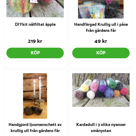
DIYkit nålfiltat äpple
Handfärgad Krullig ull i påse
från gårdens får
219 kr
49 kr
KÖP
KÖP
Handgjord ljusmanschett av
Kardadull i 3 olika nyanser
krullig ull från gårdens får
smånystan