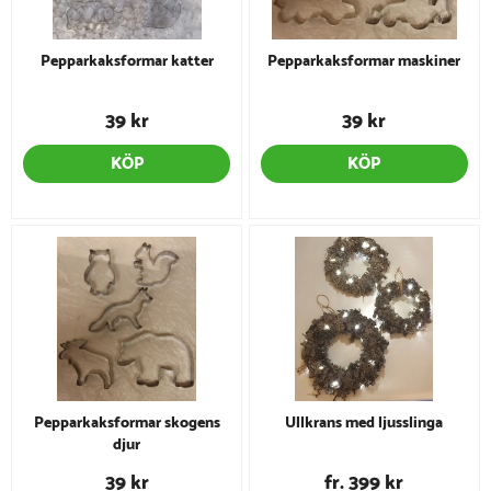
Pepparkaksformar katter
Pepparkaksformar maskiner
39 kr
39 kr
KÖP
KÖP
Pepparkaksformar skogens
Ullkrans med ljusslinga
djur
39 kr
fr. 399 kr