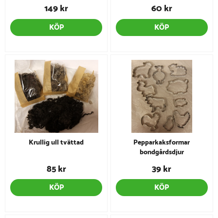
149 kr
60 kr
KÖP
KÖP
Krullig ull tvättad
Pepparkaksformar
bondgårdsdjur
85 kr
39 kr
KÖP
KÖP