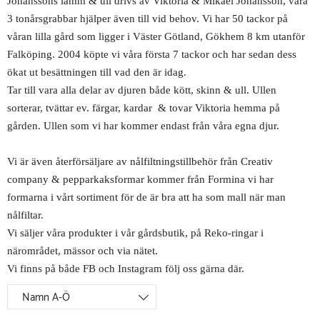
Johanssons lamm & ull drivs av Viktoria & Mikael Johansson, våra
3 tonårsgrabbar hjälper även till vid behov. Vi har 50 tackor på
våran lilla gård som ligger i Väster Götland, Gökhem 8 km utanför
Falköping. 2004 köpte vi våra första 7 tackor och har sedan dess
ökat ut besättningen till vad den är idag.
Tar till vara alla delar av djuren både kött, skinn & ull. Ullen
sorterar, tvättar ev. färgar, kardar & tovar Viktoria hemma på
gården. Ullen som vi har kommer endast från våra egna djur.
Vi är även återförsäljare av nålfiltningstillbehör från Creativ
company & pepparkaksformar kommer från Formina vi har
formarna i vårt sortiment för de är bra att ha som mall när man
nålfiltar.
Vi säljer våra produkter i vår gårdsbutik, på Reko-ringar i
närområdet, mässor och via nätet.
Vi finns på både FB och Instagram följ oss gärna där.
Namn A-Ö