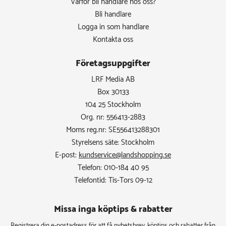
Varför bli handlare hos oss?
Bli handlare
Logga in som handlare
Kontakta oss
Företagsuppgifter
LRF Media AB
Box 30133
104 25 Stockholm
Org. nr: 556413-2883
Moms reg.nr: SE556413288301
Styrelsens säte: Stockholm
E-post:
kundservice@landshopping.se
Telefon: 010-184 40 95
Telefontid: Tis-Tors 09-12
Missa inga köptips & rabatter​
Registrera din e-postadress för att få nyhetsbrev, köptips och rabatter från