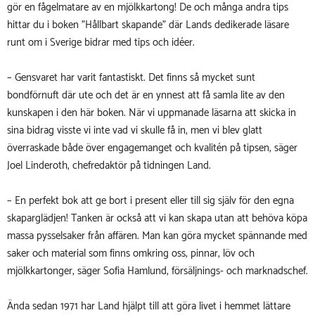
gör en fågelmatare av en mjölkkartong! De och många andra tips
hittar du i boken ”Hållbart skapande” där Lands dedikerade läsare
runt om i Sverige bidrar med tips och idéer.
– Gensvaret har varit fantastiskt. Det finns så mycket sunt
bondförnuft där ute och det är en ynnest att få samla lite av den
kunskapen i den här boken. När vi uppmanade läsarna att skicka in
sina bidrag visste vi inte vad vi skulle få in, men vi blev glatt
överraskade både över engagemanget och kvalitén på tipsen, säger
Joel Linderoth, chefredaktör på tidningen Land.
– En perfekt bok att ge bort i present eller till sig själv för den egna
skaparglädjen! Tanken är också att vi kan skapa utan att behöva köpa
massa pysselsaker från affären. Man kan göra mycket spännande med
saker och material som finns omkring oss, pinnar, löv och
mjölkkartonger, säger Sofia Hamlund, försäljnings- och marknadschef.
Ända sedan 1971 har Land hjälpt till att göra livet i hemmet lättare